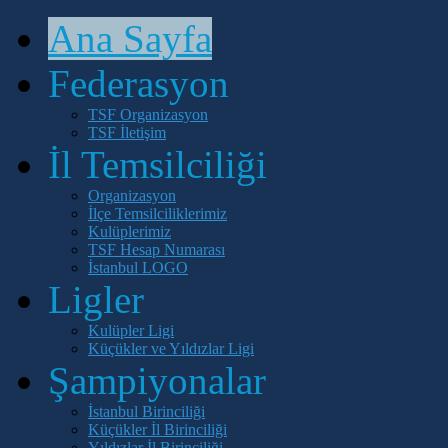
Ana Sayfa
Federasyon
TSF Organizasyon
TSF İletişim
İl Temsilciliği
Organizasyon
İlçe Temsilciliklerimiz
Kulüplerimiz
TSF Hesap Numarası
İstanbul LOGO
Ligler
Kulüpler Ligi
Küçükler ve Yıldızlar Ligi
Şampiyonalar
İstanbul Birinciliği
Küçükler İl Birinciliği
Yıldızlar İl Birinciliği