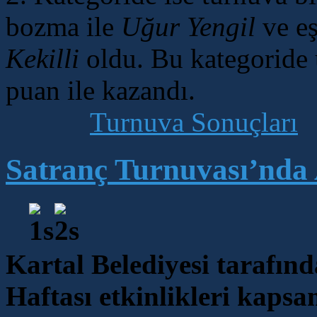
bozma ile
Uğur Yengil
ve eş
Kekilli
oldu. Bu kategoride
puan ile kazandı.
Turnuva Sonuçları
Satranç Turnuvası’nda 
Kartal Belediyesi tarafı
Haftası etkinlikleri kaps