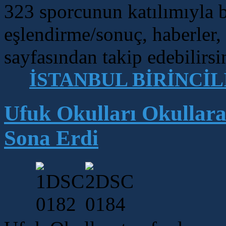
323 sporcunun katılımıyla b
eşlendirme/sonuç, haberler,
sayfasından takip edebilirsi
İSTANBUL BİRİNCİL
Ufuk Okulları Okullara
Sona Erdi