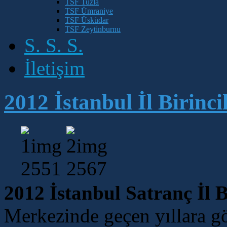
TSF Tuzla
TSF Ümraniye
TSF Üsküdar
TSF Zeytinburnu
S. S. S.
İletişim
2012 İstanbul İl Birincil
2012 İstanbul Satranç İl Bi
Merkezinde geçen yıllara gö