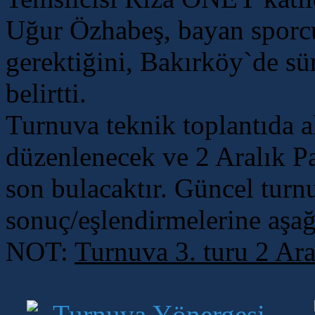
Uğur Özhabeş, bayan sporcu
gerektiğini, Bakırköy`de sür
belirtti.
Turnuva teknik toplantıda al
düzenlenecek ve 2 Aralık Pa
son bulacaktır. Güncel turn
sonuç/eşlendirmelerine aşağı
NOT:
Turnuva 3. turu 2 Ara
Turnuva Yönergesi