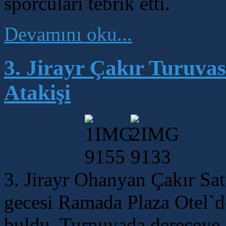
sporcuları tebrik etti.
Devamını oku...
3. Jirayr Çakır Turuv
Atakişi
3. Jirayr Ohanyan Çakır Sat
gecesi Ramada Plaza Otel`de
buldu. Turnuvada dereceye g