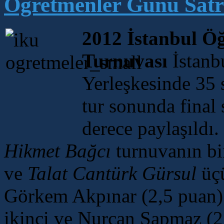
Öğretmenler Günü Satr
2012 İstanbul Ö
Turnuvası
İstanb
Yerleşkesinde 35 s
tur sonunda final 
derece paylaşıldı
Hikmet Bağcı
turnuvanın bi
ve
Talat Cantürk Gürsul
üçü
Görkem Akpınar (2,5 puan) 
ikinci ve Nurcan Sapmaz (2