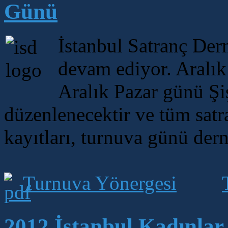
Günü
İstanbul Satranç Der
devam ediyor. Aralık
Aralık Pazar günü Şi
düzenlenecektir ve tüm satr
kayıtları, turnuva günü der
Turnuva Yönergesi
2012 İstanbul Kadınlar İ