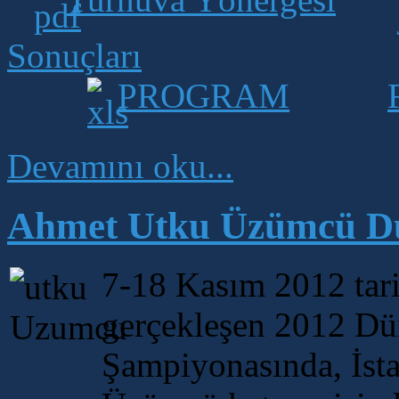
Sonuçları
PROGRAM
Devamını oku...
Ahmet Utku Üzümcü Dü
7-18 Kasım 2012 tar
gerçekleşen 2012 Dü
Şampiyonasında, İs