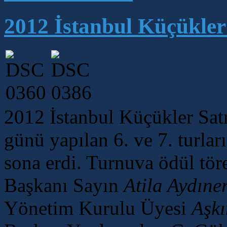
2012 İstanbul Küçükler
2012 İstanbul Küçükler Satr
günü yapılan 6. ve 7. turlar
sona erdi. Turnuva ödül tö
Başkanı Sayın
Atila Aydıne
Yönetim Kurulu Üyesi
Aşkı