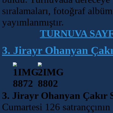
sıralamaları, fotoğraf albü
yayımlanmıştır.
TURNUVA SAYF
3. Jirayr Ohanyan Çakı
3. Jirayr Ohanyan Çakır 
Cumartesi 126 satranççının