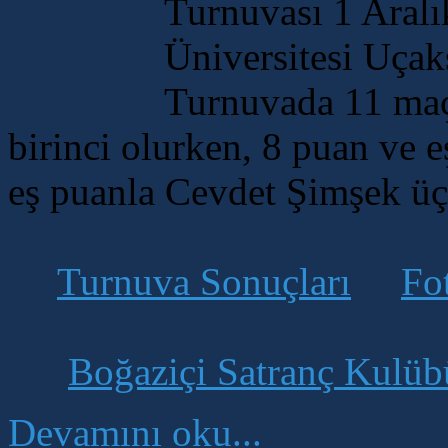
Turnuvası 1 Aral
Üniversitesi Uça
Turnuvada 11 maç
birinci olurken, 8 puan ve e
eş puanla Cevdet Şimşek ü
Turnuva Sonuçları
Fo
Boğaziçi Satranç Kulüb
Devamını oku...