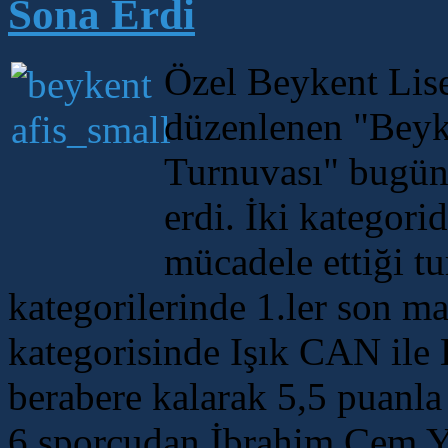
Sona Erdi
Özel Beykent Lis
düzenlenen "Beyke
Turnuvası" bugün 
erdi. İki kategor
mücadele ettiği tu
kategorilerinde 1.ler son maç
kategorisinde Işık CAN i
berabere kalarak 5,5 puanla 
6 sporcudan İbrahim Cem Y