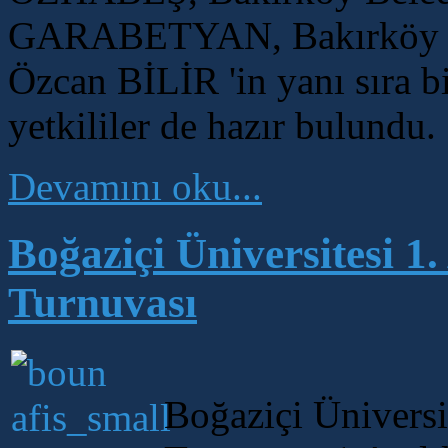
GARABETYAN, Bakırköy Be
Özcan BİLİR 'in yanı sıra b
yetkililer de hazır bulundu.
Devamını oku...
Boğaziçi Üniversitesi 1
Turnuvası
Boğaziçi Üniversi