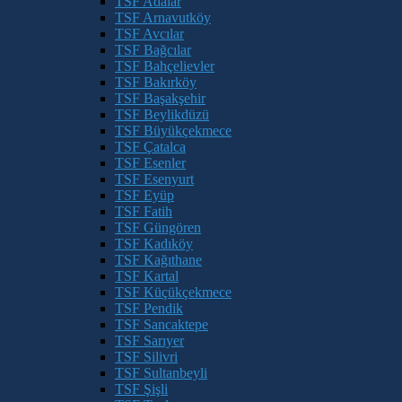
TSF Adalar
TSF Arnavutköy
TSF Avcılar
TSF Bağcılar
TSF Bahçelievler
TSF Bakırköy
TSF Başakşehir
TSF Beylikdüzü
TSF Büyükçekmece
TSF Çatalca
TSF Esenler
TSF Esenyurt
TSF Eyüp
TSF Fatih
TSF Güngören
TSF Kadıköy
TSF Kağıthane
TSF Kartal
TSF Küçükçekmece
TSF Pendik
TSF Sancaktepe
TSF Sarıyer
TSF Silivri
TSF Sultanbeyli
TSF Şişli