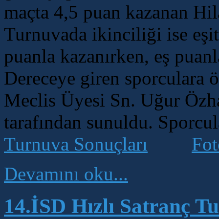
maçta 4,5 puan kazanan Hi
Turnuvada ikinciliği ise eş
puanla kazanırken, eş puan
Dereceye giren sporculara ö
Meclis Üyesi Sn. Uğur Özha
tarafından sunuldu. Sporcul
Turnuva Sonuçları
Fot
Devamını oku...
14.İSD Hızlı Satranç T