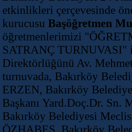
etkinlikleri çerçevesinde ö
kurucusu
Başöğretmen M
öğretmenlerimizi "ÖĞR
SATRANÇ TURNUVASI" ile
Direktörlüğünü Av. Mehme
turnuvada, Bakırköy Beled
ERZEN, Bakırköy Belediyes
Başkanı Yard.Doç.Dr. Sn.
Bakırköy Belediyesi Meclis
ÖZHABEŞ, Bakırköy Beledi