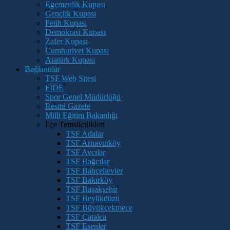
Egemenlik Kupası
Gençlik Kupası
Fetih Kupası
Demokrasi Kupası
Zafer Kupası
Cumhuriyet Kupası
Atatürk Kupası
Bağlantılar
TSF Web Sitesi
FIDE
Spor Genel Müdürlüğü
Resmi Gazete
Milli Eğitim Bakanlığı
İlçe Temsilcilikleri
TSF Adalar
TSF Arnavutköy
TSF Avcılar
TSF Bağcılar
TSF Bahçelievler
TSF Bakırköy
TSF Başakşehir
TSF Beylikdüzü
TSF Büyükçekmece
TSF Çatalca
TSF Esenler