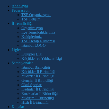
Ana Sayfa
Federasyon
TSF Organizasyon
TSF İletişim
İl Temsilciliği
Organizasyon
İlçe Temsilciliklerimiz
Kulüplerimiz
TSF Hesap Numarası
İstanbul LOGO
Ligler
Kulüpler Ligi
Küçükler ve Yıldızlar Ligi
Şampiyonalar
İstanbul Birinciliği
Küçükler İl Birinciliği
Yıldızlar İl Birinciliği
Gençler İl Birinciliği
Okul Sporları
Kadınlar İl Birinciliği
Emektarlar İl Birinciliği
Yıldırım İl Birinciliği
Hızlı İl Birinciliği
Kupalar