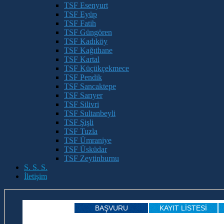
TSF Esenyurt
TSF Eyüp
TSF Fatih
TSF Güngören
TSF Kadıköy
TSF Kağıthane
TSF Kartal
TSF Küçükçekmece
TSF Pendik
TSF Sancaktepe
TSF Sarıyer
TSF Silivri
TSF Sultanbeyli
TSF Şişli
TSF Tuzla
TSF Ümraniye
TSF Üsküdar
TSF Zeytinburnu
S. S. S.
İletişim