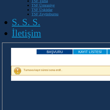
TSF Tuzla
TSF Ümraniye
TSF Üsküdar
TSF Zeytinburnu
S. S. S.
İletişim