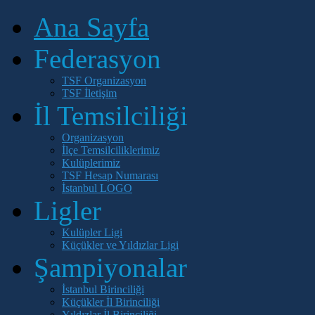
Ana Sayfa
Federasyon
TSF Organizasyon
TSF İletişim
İl Temsilciliği
Organizasyon
İlçe Temsilciliklerimiz
Kulüplerimiz
TSF Hesap Numarası
İstanbul LOGO
Ligler
Kulüpler Ligi
Küçükler ve Yıldızlar Ligi
Şampiyonalar
İstanbul Birinciliği
Küçükler İl Birinciliği
Yıldızlar İl Birinciliği