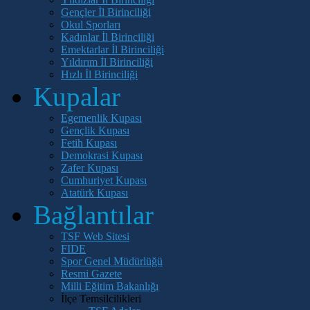
Gençler İl Birinciliği
Okul Sporları
Kadınlar İl Birinciliği
Emektarlar İl Birinciliği
Yıldırım İl Birinciliği
Hızlı İl Birinciliği
Kupalar
Egemenlik Kupası
Gençlik Kupası
Fetih Kupası
Demokrasi Kupası
Zafer Kupası
Cumhuriyet Kupası
Atatürk Kupası
Bağlantılar
TSF Web Sitesi
FIDE
Spor Genel Müdürlüğü
Resmi Gazete
Milli Eğitim Bakanlığı
İlçe Temsilcilikleri