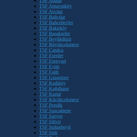
TSF Adalar
TSF Arnavutköy
TSF Avcılar
TSF Bağcılar
TSF Bahçelievler
TSF Bakırköy
TSF Başakşehir
TSF Beylikdüzü
TSF Büyükçekmece
TSF Çatalca
TSF Esenler
TSF Esenyurt
TSF Eyüp
TSF Fatih
TSF Güngören
TSF Kadıköy
TSF Kağıthane
TSF Kartal
TSF Küçükçekmece
TSF Pendik
TSF Sancaktepe
TSF Sarıyer
TSF Silivri
TSF Sultanbeyli
TSF Şişli