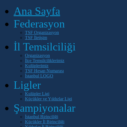
Ana Sayfa
Federasyon
TSF Organizasyon
TSF İletişim
İl Temsilciliği
Organizasyon
İlçe Temsilciliklerimiz
Kulüplerimiz
TSF Hesap Numarası
İstanbul LOGO
Ligler
Kulüpler Ligi
Küçükler ve Yıldızlar Ligi
Şampiyonalar
İstanbul Birinciliği
Küçükler İl Birinciliği
Yıldızlar İl Birinciliği