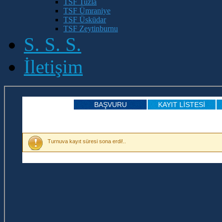
TSF Tuzla
TSF Ümraniye
TSF Üsküdar
TSF Zeytinburnu
S. S. S.
İletişim