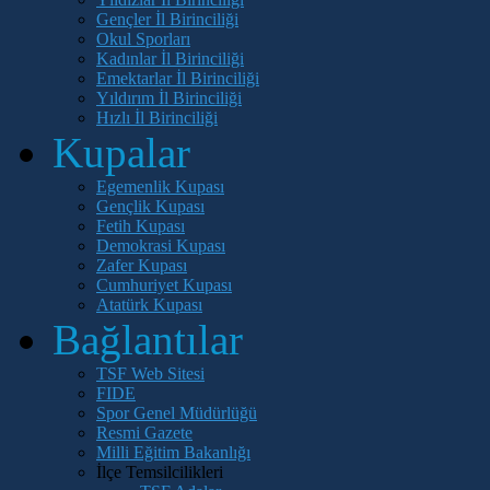
Gençler İl Birinciliği
Okul Sporları
Kadınlar İl Birinciliği
Emektarlar İl Birinciliği
Yıldırım İl Birinciliği
Hızlı İl Birinciliği
Kupalar
Egemenlik Kupası
Gençlik Kupası
Fetih Kupası
Demokrasi Kupası
Zafer Kupası
Cumhuriyet Kupası
Atatürk Kupası
Bağlantılar
TSF Web Sitesi
FIDE
Spor Genel Müdürlüğü
Resmi Gazete
Milli Eğitim Bakanlığı
İlçe Temsilcilikleri