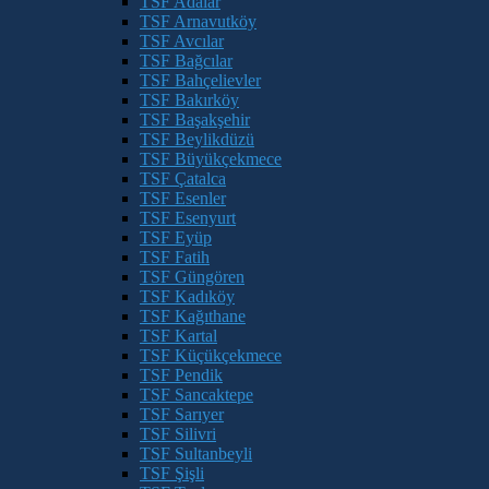
TSF Adalar
TSF Arnavutköy
TSF Avcılar
TSF Bağcılar
TSF Bahçelievler
TSF Bakırköy
TSF Başakşehir
TSF Beylikdüzü
TSF Büyükçekmece
TSF Çatalca
TSF Esenler
TSF Esenyurt
TSF Eyüp
TSF Fatih
TSF Güngören
TSF Kadıköy
TSF Kağıthane
TSF Kartal
TSF Küçükçekmece
TSF Pendik
TSF Sancaktepe
TSF Sarıyer
TSF Silivri
TSF Sultanbeyli
TSF Şişli