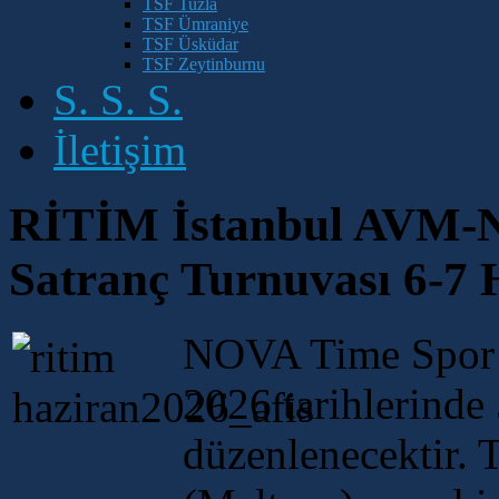
TSF Tuzla
TSF Ümraniye
TSF Üsküdar
TSF Zeytinburnu
S. S. S.
İletişim
RİTİM İstanbul AVM-N
Satranç Turnuvası 6-7 
NOVA Time Spor K
2026 tarihlerinde
düzenlenecektir.