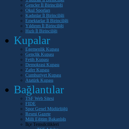
Gençler İl Birinciliği
Okul Sporları
Kadınlar İl Birinciliği
Emektarlar İl Birinciliği
Yıldırım İl Birinciliği
Hızlı İl Birinciliği
Kupalar
Egemenlik Kupası
Gençlik Kupası
Fetih Kupası
Demokrasi Kupası
Zafer Kupası
Cumhuriyet Kupası
Atatürk Kupası
Bağlantılar
TSF Web Sitesi
FIDE
Spor Genel Müdürlüğü
Resmi Gazete
Milli Eğitim Bakanlığı
İlçe Temsilcilikleri