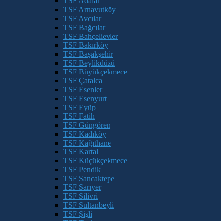
TSF Adalar
TSF Arnavutköy
TSF Avcılar
TSF Bağcılar
TSF Bahçelievler
TSF Bakırköy
TSF Başakşehir
TSF Beylikdüzü
TSF Büyükçekmece
TSF Çatalca
TSF Esenler
TSF Esenyurt
TSF Eyüp
TSF Fatih
TSF Güngören
TSF Kadıköy
TSF Kağıthane
TSF Kartal
TSF Küçükçekmece
TSF Pendik
TSF Sancaktepe
TSF Sarıyer
TSF Silivri
TSF Sultanbeyli
TSF Şişli