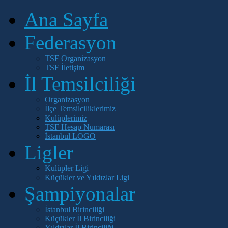
Ana Sayfa
Federasyon
TSF Organizasyon
TSF İletişim
İl Temsilciliği
Organizasyon
İlçe Temsilciliklerimiz
Kulüplerimiz
TSF Hesap Numarası
İstanbul LOGO
Ligler
Kulüpler Ligi
Küçükler ve Yıldızlar Ligi
Şampiyonalar
İstanbul Birinciliği
Küçükler İl Birinciliği
Yıldızlar İl Birinciliği