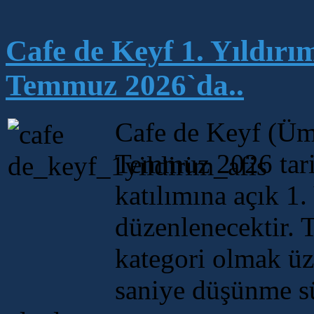
Cafe de Keyf 1. Yıldırı
Temmuz 2026`da..
Cafe de Keyf (Üm
Temmuz 2026 tari
katılımına açık 1
düzenlenecektir. 
kategori olmak üz
saniye düşünme s