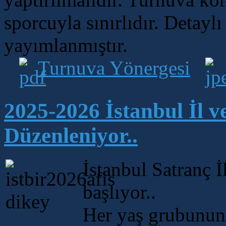
sporcuyla sınırlıdır. Detayl
yayımlanmıştır.
Turnuva Yönergesi
2025-2026 İstanbul İl ve
Düzenleniyor..
İstanbul Satranç İ
başlıyor..
Her yaş grubunun 