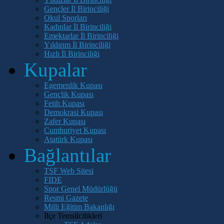
Gençler İl Birinciliği
Okul Sporları
Kadınlar İl Birinciliği
Emektarlar İl Birinciliği
Yıldırım İl Birinciliği
Hızlı İl Birinciliği
Kupalar
Egemenlik Kupası
Gençlik Kupası
Fetih Kupası
Demokrasi Kupası
Zafer Kupası
Cumhuriyet Kupası
Atatürk Kupası
Bağlantılar
TSF Web Sitesi
FIDE
Spor Genel Müdürlüğü
Resmi Gazete
Milli Eğitim Bakanlığı
İlçe Temsilcilikleri