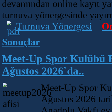
devamından online kayıt yapt
turnuva yönergesinde yayım
Turnuva Yönergesi
On
Sonuçlar
Meet-Up Spor Kulübü E
Ağustos 2026`da..
Meet-Up Spor Kulü
Ağustos 2026 tari
Anadolu Vakfı ev