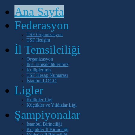
Ana Sayfa
Federasyon
TSF Organizasyon
TSF İletişim
İl Temsilciliği
Organizasyon
İlçe Temsilciliklerimiz
Kulüplerimiz
TSF Hesap Numarası
İstanbul LOGO
Ligler
Kulüpler Ligi
Küçükler ve Yıldızlar Ligi
Şampiyonalar
İstanbul Birinciliği
Küçükler İl Birinciliği
Yıldızlar İl Birinciliği