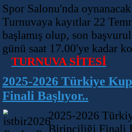
Spor Salonu'nda oynanacak
Turnuvaya kayıtlar 22 Temmu
başlamış olup, son başvuru
günü saat 17.00'ye kadar k
TURNUVA SİTESİ
2025-2026 Türkiye Kupas
Finali Başlıyor..
2025-2026 Türkiye
Birinciliği Finali