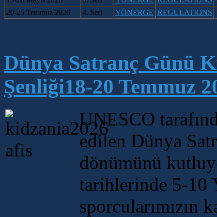
20-25 Temmuz 2026
4.
Seri
Y
ÖNERGE
R
EGULATIONS
Dünya Satranç Günü Ki
Şenliği18-20 Temmuz 20
UNESCO tarafınd
edilen Dünya Satr
dönümünü kutluy
tarihlerinde 5-10 
sporcularımızın k