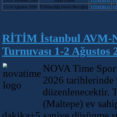
25-26
Temmuz 2026
Tuzla
Grubu
YÖNERGE
O
15-16 Ağustos 2026
İl Birinciliği Finali (Beyoğlu)
Y
ÖNERGE
O
RİTİM İstanbul AVM-N
Turnuvası 1-2 Ağustos 
NOVA Time Spor K
2026 tarihlerinde
düzenlenecektir.
(Maltepe) ev sahi
dakika+5 saniye düşünme sür