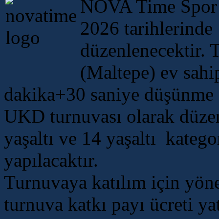
NOVA Time Spor K
2026 tarihlerinde
düzenlenecektir.
(Maltepe) ev sahi
dakika+30 saniye düşünme s
UKD turnuvası olarak düzenl
yaşaltı ve 14 yaşaltı katego
yapılacaktır.
Turnuvaya katılım için yön
turnuva katkı payı ücreti ya