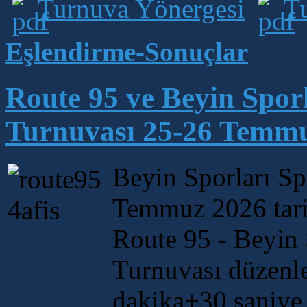
Turnuva Yönergesi
Tu
Eşlendirme-Sonuçlar
Route 95 ve Beyin Spor
Turnuvası 25-26 Temmu
Beyin Sporları Sp
Temmuz 2026 tarih
Route 95 - Beyin 
Turnuvası düzenle
dakika+30 saniy