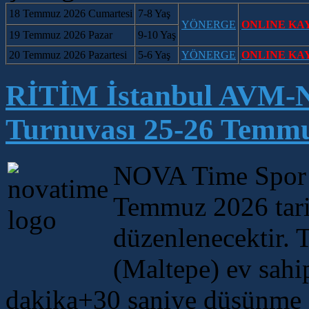
18 Temmuz 2026 Cumartesi
7-8 Yaş
YÖNERGE
ONLINE KA
19 Temmuz 2026 Pazar
9-10 Yaş
20 Temmuz 2026 Pazartesi
5-6 Yaş
YÖNERGE
ONLINE KA
RİTİM İstanbul AVM-N
Turnuvası 25-26 Temmu
NOVA Time Spor 
Temmuz 2026 tarih
düzenlenecektir.
(Maltepe) ev sahi
dakika+30 saniye düşünme s