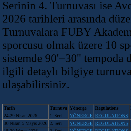
Serinin 4. Turnuvası ise Av
2026 tarihleri arasında düze
Turnuvalara FUBY Akademi
sporcusu olmak üzere 10 spo
sistemde 90'+30'' tempoda d
ilgili detaylı bilgiye turnu
ulaşabilirsiniz.
Tarih
Turnuva
Yönerge
Regulations
24-29 Nisan 2026
1. Seri
YÖNERGE
R
EGULATIONS
30 Nisan-5 Mayıs 2026
2.
Seri
YÖNERGE
REGULATIONS
15-20 Mayıs 2026
3.
Seri
YÖNERGE
REGULATIONS