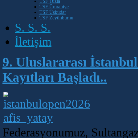
TSF Tuzla
TSF Ümraniye
TSF Üsküdar
TSF Zeytinburnu
S. S. S.
İletişim
9. Uluslararası İstanbu
Kayıtları Başladı..
Federasyonumuz, Sultangazi