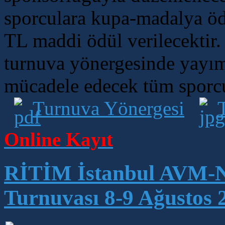
sporculara kupa-madalya öd
TL maddi ödül verilecektir. 
turnuva yönergesinde yayım
mücadele edecek tüm sporcul
Turnuva Yönergesi
Online Kayıt
RİTİM İstanbul AVM-N
Turnuvası 8-9 Ağustos 