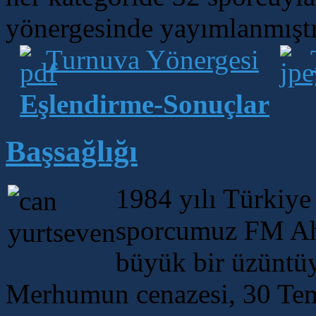
yönergesinde yayımlanmıştı
Turnuva Yönergesi
Eşlendirme-Sonuçlar
Başsağlığı
1984 yılı Türkiye
sporcumuz FM Ahm
büyük bir üzüntü
Merhumun cenazesi, 30 Te