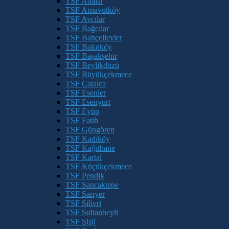
TSF Adalar
TSF Arnavutköy
TSF Avcılar
TSF Bağcılar
TSF Bahçelievler
TSF Bakırköy
TSF Başakşehir
TSF Beylikdüzü
TSF Büyükçekmece
TSF Çatalca
TSF Esenler
TSF Esenyurt
TSF Eyüp
TSF Fatih
TSF Güngören
TSF Kadıköy
TSF Kağıthane
TSF Kartal
TSF Küçükçekmece
TSF Pendik
TSF Sancaktepe
TSF Sarıyer
TSF Silivri
TSF Sultanbeyli
TSF Şişli