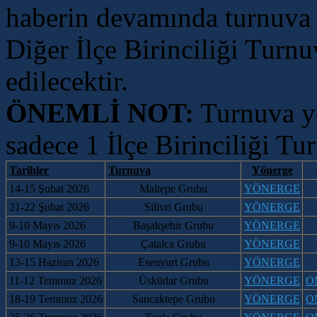
haberin devamında turnuva 
Diğer İlçe Birinciliği Turn
edilecektir.
ÖNEMLİ NOT:
Turnuva yö
sadece 1 İlçe Birinciliği Tu
Tarihler
Turnuva
Yönerge
14-15 Şubat 2026
Maltepe Grubu
YÖNERGE
21-22
Şubat 2026
Silivri Grubu
YÖNERGE
9-10 Mayıs 2026
Başakşehir Grubu
YÖNERGE
9-10 Mayıs 2026
Çatalca
Grubu
YÖNERGE
13-15 Haziran 2026
Esenyurt Grubu
YÖNERGE
11-12 Temmuz 2026
Üsküdar
Grubu
Y
ÖNERGE
O
18-19
Temmuz 2026
Sancaktepe
Grubu
Y
ÖNERGE
O