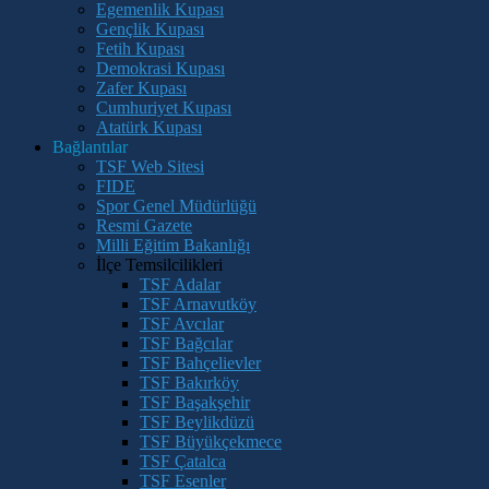
Egemenlik Kupası
Gençlik Kupası
Fetih Kupası
Demokrasi Kupası
Zafer Kupası
Cumhuriyet Kupası
Atatürk Kupası
Bağlantılar
TSF Web Sitesi
FIDE
Spor Genel Müdürlüğü
Resmi Gazete
Milli Eğitim Bakanlığı
İlçe Temsilcilikleri
TSF Adalar
TSF Arnavutköy
TSF Avcılar
TSF Bağcılar
TSF Bahçelievler
TSF Bakırköy
TSF Başakşehir
TSF Beylikdüzü
TSF Büyükçekmece
TSF Çatalca
TSF Esenler