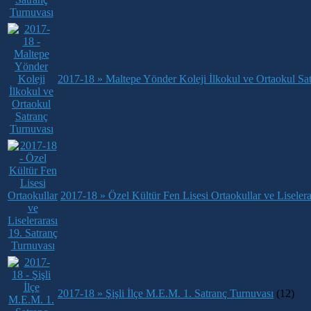
2017-18 » Maltepe Yönder Koleji İlkokul ve Ortaokul Sa
2017-18 » Özel Kültür Fen Lisesi Ortaokullar ve Liselera
2017-18 » Şişli İlçe M.E.M. 1. Satranç Turnuvası
(12)