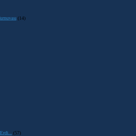
urnuvası
(14)
rdi...
(57)