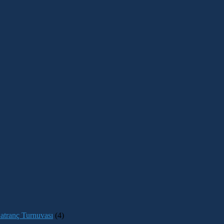
atranç Turnuvası
(4)