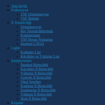
Ana Sayfa
Federasyon
TSF Organizasyon
TSF İletişim
İl Temsilciliği
Organizasyon
İlçe Temsilciliklerimiz
Kulüplerimiz
TSF Hesap Numarası
İstanbul LOGO
Ligler
Kulüpler Ligi
Küçükler ve Yıldızlar Ligi
Şampiyonalar
İstanbul Birinciliği
Küçükler İl Birinciliği
Yıldızlar İl Birinciliği
Gençler İl Birinciliği
Okul Sporları
Kadınlar İl Birinciliği
Emektarlar İl Birinciliği
Yıldırım İl Birinciliği
Hızlı İl Birinciliği
Kupalar