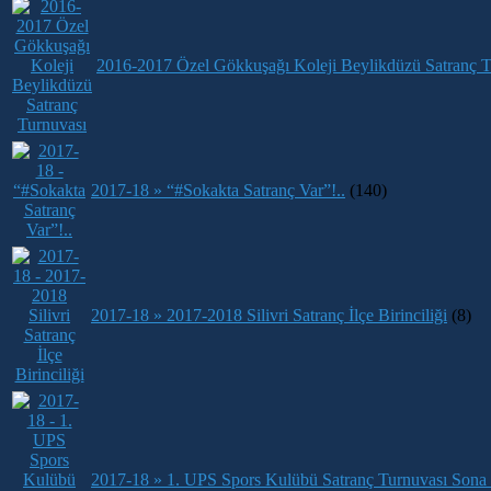
2016-2017 Özel Gökkuşağı Koleji Beylikdüzü Satranç T
2017-18 » “#Sokakta Satranç Var”!..
(140)
2017-18 » 2017-2018 Silivri Satranç İlçe Birinciliği
(8)
2017-18 » 1. UPS Spors Kulübü Satranç Turnuvası Sona E