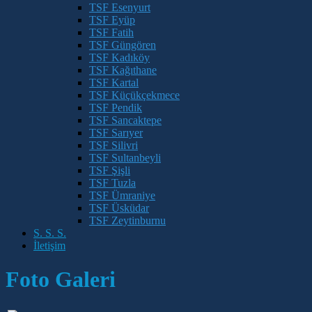
TSF Esenyurt
TSF Eyüp
TSF Fatih
TSF Güngören
TSF Kadıköy
TSF Kağıthane
TSF Kartal
TSF Küçükçekmece
TSF Pendik
TSF Sancaktepe
TSF Sarıyer
TSF Silivri
TSF Sultanbeyli
TSF Şişli
TSF Tuzla
TSF Ümraniye
TSF Üsküdar
TSF Zeytinburnu
S. S. S.
İletişim
Foto Galeri