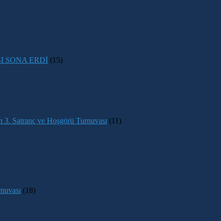
SI SONA ERDİ
(15)
 3. Satranç ve Hoşgörü Turnuvası
(11)
rnuvası
(18)