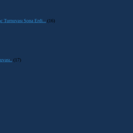
 Turnuvası Sona Erdi...
(16)
vası..
(17)