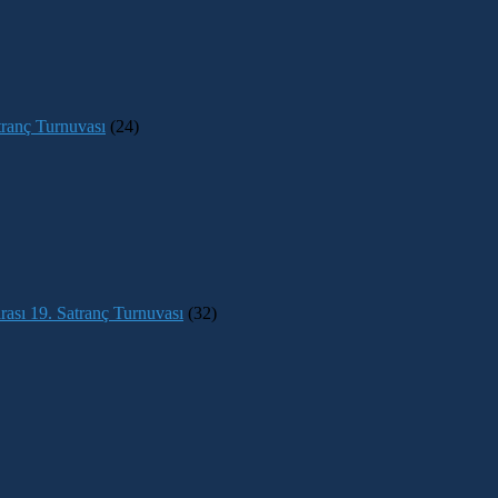
tranç Turnuvası
(24)
rası 19. Satranç Turnuvası
(32)