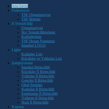
Ana Sayfa
Federasyon
TSF Organizasyon
TSF İletişim
İl Temsilciliği
Organizasyon
İlçe Temsilciliklerimiz
Kulüplerimiz
TSF Hesap Numarası
İstanbul LOGO
Ligler
Kulüpler Ligi
Küçükler ve Yıldızlar Ligi
Şampiyonalar
İstanbul Birinciliği
Küçükler İl Birinciliği
Yıldızlar İl Birinciliği
Gençler İl Birinciliği
Okul Sporları
Kadınlar İl Birinciliği
Emektarlar İl Birinciliği
Yıldırım İl Birinciliği
Hızlı İl Birinciliği
Kupalar