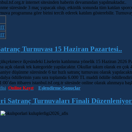
anbul.tsf.org.tr internet sitesinden haberin devamından yapılmaktadır..
nme süresinde 3 maç yapacak olup, etkinlik sonunda tüm katılan sporcul
va programına göre birini tercih ederek katılım gösterebilir. Turnuvayla
IT
IT
tranç Turnuvası 15 Haziran Pazartesi..
ükçekmece ilçesindeki Liselerin katılımına yönelik 15 Haziran 2026 Pa
na açık olarak tek kategoride yapılacaktır. Okullar takım olarak en çok
saniye düşünme süresinde 6 tur hızlı satranç turnuvası olarak yapılacaktı
lya ödüllerinin yanı sıra toplamda 6.000 TL maddi ödülle ödüllendiril
:00`dan itibaren istanbul.tsf.org.tr sitesinde online olarak alınmaya baş
işi
Online Kayıt
Eşlendirme-Sonuçlar
ri Satranç Turnuvaları Finali Düzenleniyor.