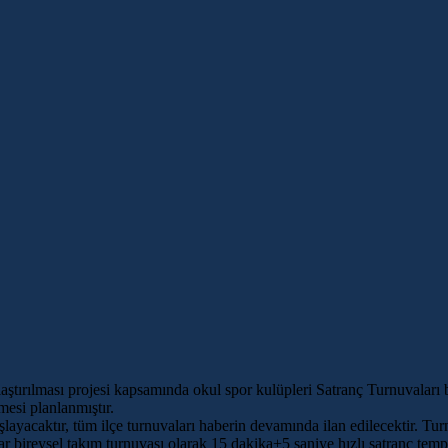
laştırılması projesi kapsamında okul spor kulüpleri Satranç Turnuvaları
mesi planlanmıştır.
layacaktır, tüm ilçe turnuvaları haberin devamında ilan edilecektir. Tur
lar bireysel takım turnuvası olarak 15 dakika+5 saniye hızlı satranç te