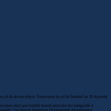
 bu yıl da devam ediyor. Turnuvanın bu yıl da İstanbul`un 39 ilçesinde
nuvalara okul spor kulübü lisanslı sporcular her kategoride 4
mposunda 7 tur İsviçre Sistemiyle 10 kategoride düzenlenmesi