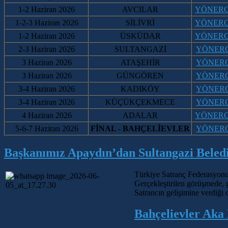
1-2 Haziran 2026
AVCILAR
Y
ÖNER
1-2-3 Haziran 2026
SİLİVRİ
YÖNER
1-2 Haziran 2026
ÜSKÜDAR
YÖNER
2-3 Haziran 2026
SULTANGAZİ
YÖNER
3 Haziran 2026
ATAŞEHİR
YÖNER
3 Haziran 2026
GÜNGÖREN
YÖNER
3-4 Haziran 2026
KADIKÖY
YÖNER
3-4 Haziran 2026
KÜÇÜKÇEKMECE
YÖNER
4 Haziran 2026
ADALAR
YÖNER
5-6-7 Haziran 2026
FİNAL - BAHÇELİEVLER
YÖNER
Başkanımız Apaydın’dan Sultangazi Beledi
Türkiye Satranç Federasyonu
Gerçekleştirilen görüşmede, g
Satrancın gelişimine verdiği
Bahçelievler Aka 