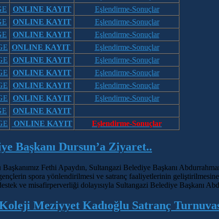
GE
ONLINE KAYIT
Eşlendirme-Sonuçlar
GE
ONLINE KAYIT
Eşlendirme-Sonuçlar
GE
ONLINE KAYIT
Eşlendirme-Sonuçlar
GE
ONLINE KAYIT
Eşlendirme-Sonuçlar
GE
ONLINE KAYIT
Eşlendirme-Sonuçlar
GE
ONLINE KAYIT
Eşlendirme-Sonuçlar
GE
ONLINE KAYIT
Eşlendirme-Sonuçlar
GE
ONLINE KAYIT
Eşlendirme-Sonuçlar
GE
ONLINE KAYIT
GE
ONLINE KAYIT
Eşlendirme-Sonuçlar
ye Başkanı Dursun’a Ziyaret..
 Başkanımız Fethi Apaydın, Sultangazi Belediye Başkanı Abdurrahman
ençlerin spora yönlendirilmesi ve satranç faaliyetlerinin geliştirilmesin
 destek ve misafirperverliği dolayısıyla Sultangazi Belediye Başkanı A
Koleji Meziyyet Kadıoğlu Satranç Turnuvas