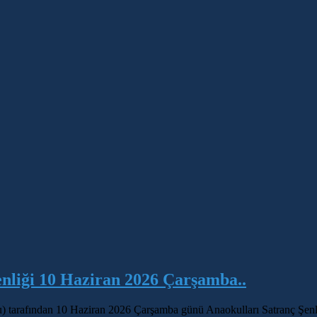
nliği 10 Haziran 2026 Çarşamba..
) tarafından 10 Haziran 2026 Çarşamba günü Anaokulları Satranç Şenl