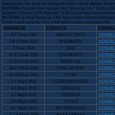
planlanmıştır. Her ilçede her kategoride birinci olacak takımlar Hazir
DUYURU
: İstanbul Okul Sporları Final Turnuvası 5-6-7 Haziran 20
kulüpleri 4 Haziran 2026 Perşembe 18.00`a kadar başvuruda bulunmal
DUYURU-2:
Final Turnuvası ASIL Sporcu listesi haberin deavamın
Turnuva günü kayıt dışı veya yedek takım katılımı yapılmayacaktır.
TARİHLER
TURNUVA
YÖNER
6-7
Nisan
2026
ARNAVUTKÖY
YÖNER
7-8-9
Nisan
2026
BAKIRKÖY
YÖNER
7
Nisan
2026
ŞİLE
YÖNER
11-12 Nisan 2026
ÇEKMEKÖY
YÖNER
13-14 Nisan 2026
BEŞİKTAŞ
Y
ÖNER
14-15 Nisan 2026
SANCAKTEPE
YÖNER
29-30 Nisan 2026
FATİH
YÖNER
2-3 Mayıs 2026
GAZİOSMANPAŞA
YÖNER
4-5
Mayıs 2026
ÇATALCA
YÖNER
4-5
Mayıs 2026
ESENLER
YÖNER
4-5
Mayıs 2026
TUZLA
YÖNER
4-5
Mayıs 2026
ZEYTİNBURNU
YÖNER
6-7-8
Mayıs 2026
BAYRAMPAŞA
YÖNER