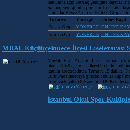
katılımına açık Satranç Şenliğine kayıtlar ist
Satranç Şenliği`nde sporcular 15 dakika düşü
sporcular Beyaz Grup ve Kırmızı Gruptan turnu
Turnuva
Yönerge
Online Kayıt
Beyaz Grup
YÖNERGE
ONLINE KAY
Kırmızı Grup
YÖNERGE
ONLINE KAY
MBAL Küçükçekmece İlçesi Liselerarası Sa
Mustafa Barut Anadolu Lisesi tarafından Küç
olarak Küçükçekmece ilçesi liselerin katılımı
katılım gösterebilirler. Turnuva 15 dakika+5 
Turnuvada dereceye girecek okullar kupa-mada
Turnuva kayıtları 8 Haziran 2026 Pazartesi 21
Turnuva Yönergesi
Turnuva Af
İstanbul Okul Spor Kulüple