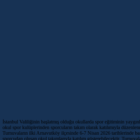
İstanbul Valiliğinin başlatmış olduğu okullarda spor eğitiminin yaygın
okul spor kulüplerinden sporcuların takım olarak katılımıyla düzenlen
Turnuvaların ilki Arnavutköy ilçesinde 6-7 Nisan 2026 tarihlerinde baş
sporcudan oluşan okul takımlarıyla katılım gösterebilecektir. Turnuva