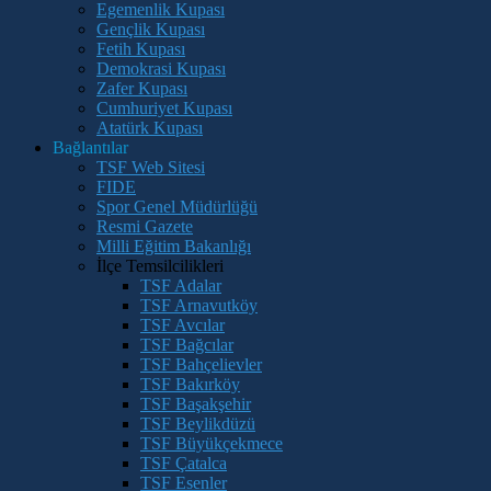
Egemenlik Kupası
Gençlik Kupası
Fetih Kupası
Demokrasi Kupası
Zafer Kupası
Cumhuriyet Kupası
Atatürk Kupası
Bağlantılar
TSF Web Sitesi
FIDE
Spor Genel Müdürlüğü
Resmi Gazete
Milli Eğitim Bakanlığı
İlçe Temsilcilikleri
TSF Adalar
TSF Arnavutköy
TSF Avcılar
TSF Bağcılar
TSF Bahçelievler
TSF Bakırköy
TSF Başakşehir
TSF Beylikdüzü
TSF Büyükçekmece
TSF Çatalca
TSF Esenler