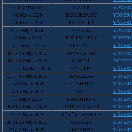
6-7-8
Mayıs 2026
PENDİK
YÖNER
7-8
Mayıs 2026
BEYLİKDÜZÜ
YÖNER
7-8
Mayıs 2026
ESENYURT
YÖNER
9-10
Mayıs 2026
BEYKOZ
YÖNER
10
Mayıs 2026
EYÜPSULTAN
YÖNER
11-12
Mayıs 2026
BEYOĞLU
YÖNER
11-12-13
Mayıs 2026
BAŞAKŞEHİR
YÖNER
11-12-13
Mayıs 2026
KARTAL
YÖNER
11-12-13-14
Mayıs 2026
MALTEPE
YÖNER
13-14-15
Mayıs 2026
BAĞCILAR
YÖNER
14-15
Mayıs 2026
SULTANBEYLİ
YÖNER
14-15
Mayıs 2026
ŞİŞLİ
YÖNER
18
Mayıs 2026
KAĞITHANE
YÖNER
20-21-22
Mayıs 2026
BAHÇELİEVLER
YÖNER
20-21
Mayıs 2026
BÜYÜKÇEKMECE
YÖNER
20-21-22
Mayıs 2026
SARIYER
YÖNER
21-22
Mayıs 2026
ÜMRANİYE
YÖNER