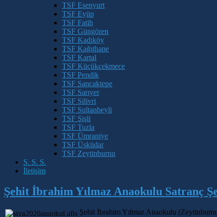
TSF Esenyurt
TSF Eyüp
TSF Fatih
TSF Güngören
TSF Kadıköy
TSF Kağıthane
TSF Kartal
TSF Küçükçekmece
TSF Pendik
TSF Sancaktepe
TSF Sarıyer
TSF Silivri
TSF Sultanbeyli
TSF Şişli
TSF Tuzla
TSF Ümraniye
TSF Üsküdar
TSF Zeytinburnu
S. S. S.
İletişim
Şehit İbrahim Yılmaz Anaokulu Satranç Şe
Şehit İbrahim Yılmaz Anaokulu (Zeytinburnu