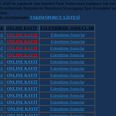
an 2026`da yapılacak olan İstanbul Final Turnuvasına katılmaya hak kaza
26 tarihlerinde Bahçelievler Belediyesi Siyavuşpaşa Spor Kompleksi`nde
ıdır.
da yayımlanmıştır:
TAKIM/SPORCU LİSTESİ
GE
ONLINE KAYIT
EŞLENDİRME-SONUÇLAR
GE
ONLINE KAYIT
Eşlendirme-Sonuçlar
GE
ONLINE KAYIT
Eşlendirme-Sonuçlar
GE
ONLINE KAYIT
Eşlendirme-Sonuçlar
GE
ONLINE KAYIT
Eşlendirme-Sonuçlar
GE
ONLINE KAYIT
Eşlendirme-Sonuçlar
GE
ONLINE KAYIT
Eşlendirme-Sonuçlar
GE
ONLINE KAYIT
Eşlendirme-Sonuçlar
GE
ONLINE KAYIT
Eşlendirme-Sonuçlar
GE
ONLINE KAYIT
Eşlendirme-Sonuçlar
GE
ONLINE KAYIT
Eşlendirme-Sonuçlar
GE
ONLINE KAYIT
Eşlendirme-Sonuçlar
GE
ONLINE KAYIT
Eşlendirme-Sonuçlar
GE
ONLINE KAYIT
Eşlendirme-Sonuçlar