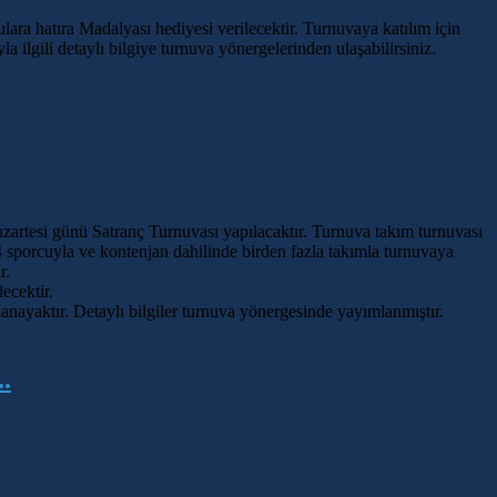
ara hatıra Madalyası hediyesi verilecektir. Turnuvaya katılım için
 ilgili detaylı bilgiye turnuva yönergelerinden ulaşabilirsiniz.
zartesi günü Satranç Turnuvası yapılacaktır. Turnuva takım turnuvası
 4 sporcuyla ve kontenjan dahilinde birden fazla takımla turnuvaya
r.
ecektir.
lanayaktır. Detaylı bilgiler turnuva yönergesinde yayımlanmıştır.
.