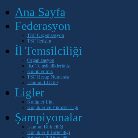
Ana Sayfa
Federasyon
TSF Organizasyon
TSF İletişim
İl Temsilciliği
Organizasyon
İlçe Temsilciliklerimiz
Kulüplerimiz
TSF Hesap Numarası
İstanbul LOGO
Ligler
Kulüpler Ligi
Küçükler ve Yıldızlar Ligi
Şampiyonalar
İstanbul Birinciliği
Küçükler İl Birinciliği
Yıldızlar İl Birinciliği