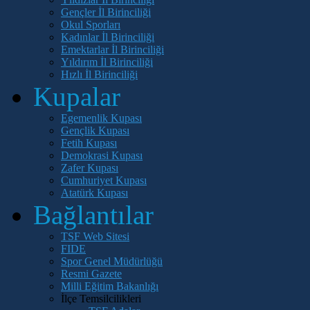
Gençler İl Birinciliği
Okul Sporları
Kadınlar İl Birinciliği
Emektarlar İl Birinciliği
Yıldırım İl Birinciliği
Hızlı İl Birinciliği
Kupalar
Egemenlik Kupası
Gençlik Kupası
Fetih Kupası
Demokrasi Kupası
Zafer Kupası
Cumhuriyet Kupası
Atatürk Kupası
Bağlantılar
TSF Web Sitesi
FIDE
Spor Genel Müdürlüğü
Resmi Gazete
Milli Eğitim Bakanlığı
İlçe Temsilcilikleri