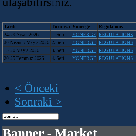
ulaşabilirsiniz.
Tarih
Turnuva
Yönerge
Regulations
24-29 Nisan 2026
1. Seri
YÖNERGE
R
EGULATIONS
30 Nisan-5 Mayıs 2026
2.
Seri
YÖNERGE
REGULATIONS
15-20 Mayıs 2026
3.
Seri
YÖNERGE
REGULATIONS
20-25 Temmuz 2026
4.
Seri
Y
ÖNERGE
R
EGULATIONS
< Önceki
Sonraki >
Banner - Market