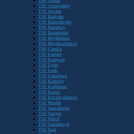
TSF Adalar
TSF Arnavutköy
TSF Avcılar
TSF Bağcılar
TSF Bahçelievler
TSF Bakırköy
TSF Başakşehir
TSF Beylikdüzü
TSF Büyükçekmece
TSF Çatalca
TSF Esenler
TSF Esenyurt
TSF Eyüp
TSF Fatih
TSF Güngören
TSF Kadıköy
TSF Kağıthane
TSF Kartal
TSF Küçükçekmece
TSF Pendik
TSF Sancaktepe
TSF Sarıyer
TSF Silivri
TSF Sultanbeyli
TSF Şişli