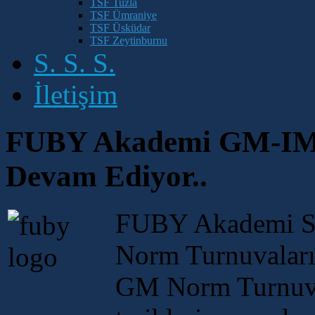
TSF Tuzla
TSF Ümraniye
TSF Üsküdar
TSF Zeytinburnu
S. S. S.
İletişim
FUBY Akademi GM-IM S
Devam Ediyor..
FUBY Akademi Sp
Norm Turnuvaları s
GM Norm Turnuva