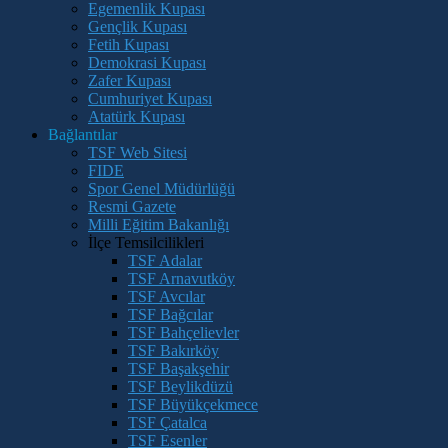
Egemenlik Kupası
Gençlik Kupası
Fetih Kupası
Demokrasi Kupası
Zafer Kupası
Cumhuriyet Kupası
Atatürk Kupası
Bağlantılar
TSF Web Sitesi
FIDE
Spor Genel Müdürlüğü
Resmi Gazete
Milli Eğitim Bakanlığı
İlçe Temsilcilikleri
TSF Adalar
TSF Arnavutköy
TSF Avcılar
TSF Bağcılar
TSF Bahçelievler
TSF Bakırköy
TSF Başakşehir
TSF Beylikdüzü
TSF Büyükçekmece
TSF Çatalca
TSF Esenler