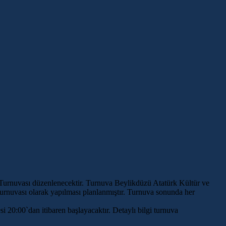
 Turnuvası düzenlenecektir. Turnuva Beylikdüzü Atatürk Kültür ve
urnuvası olarak yapılması planlanmıştır. Turnuva sonunda her
esi 20:00`dan itibaren başlayacaktır. Detaylı bilgi turnuva