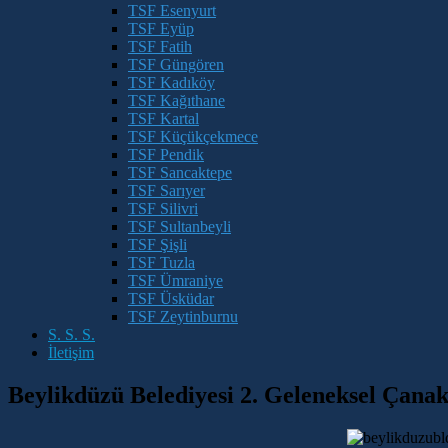
TSF Esenyurt
TSF Eyüp
TSF Fatih
TSF Güngören
TSF Kadıköy
TSF Kağıthane
TSF Kartal
TSF Küçükçekmece
TSF Pendik
TSF Sancaktepe
TSF Sarıyer
TSF Silivri
TSF Sultanbeyli
TSF Şişli
TSF Tuzla
TSF Ümraniye
TSF Üsküdar
TSF Zeytinburnu
S. S. S.
İletişim
Beylikdüzü Belediyesi 2. Geleneksel Çana