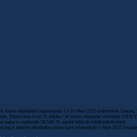
eri Anma etkinlikleri kapsamında 15-16 Mart 2025 tarihlerinde Satranç
acaktır. Turnuvanın 6 tur 35 dakika+30 saniye düşünme süresinde UKD T
an kupa ve toplamda 58.500 TL maddi ödül ile ödüllendirilecektir.
tsf.org.tr internet sitesinden online kayıt yöntemiyle 3 Mart 2025 Pazart