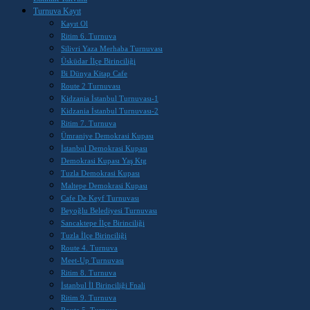
Turnuva Kayıt
Kayıt Ol
Ritim 6. Turnuva
Silivri Yaza Merhaba Turnuvası
Üsküdar İlçe Birinciliği
Bi Dünya Kitap Cafe
Route 2 Turnuvası
Kidzania İstanbul Turnuvası-1
Kidzania İstanbul Turnuvası-2
Ritim 7. Turnuva
Ümraniye Demokrasi Kupası
İstanbul Demokrasi Kupası
Demokrasi Kupası Yaş Ktg
Tuzla Demokrasi Kupası
Maltepe Demokrasi Kupası
Cafe De Keyf Turnuvası
Beyoğlu Belediyesi Turnuvası
Sancaktepe İlçe Birinciliği
Tuzla İlçe Birinciliği
Route 4. Turnuva
Meet-Up Turnuvası
Ritim 8. Turnuva
İstanbul İl Birinciliği Fnali
Ritim 9. Turnuva
Route 5. Turnuva