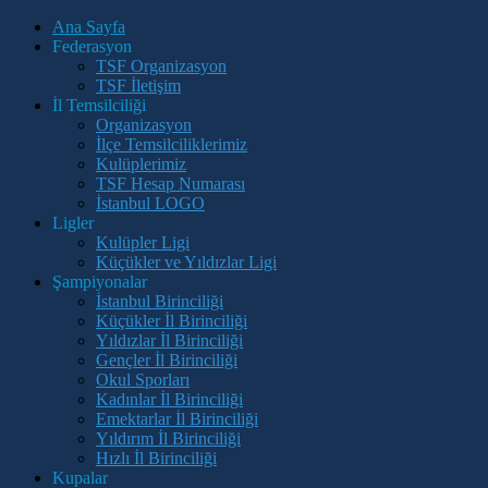
Ana Sayfa
Federasyon
TSF Organizasyon
TSF İletişim
İl Temsilciliği
Organizasyon
İlçe Temsilciliklerimiz
Kulüplerimiz
TSF Hesap Numarası
İstanbul LOGO
Ligler
Kulüpler Ligi
Küçükler ve Yıldızlar Ligi
Şampiyonalar
İstanbul Birinciliği
Küçükler İl Birinciliği
Yıldızlar İl Birinciliği
Gençler İl Birinciliği
Okul Sporları
Kadınlar İl Birinciliği
Emektarlar İl Birinciliği
Yıldırım İl Birinciliği
Hızlı İl Birinciliği
Kupalar