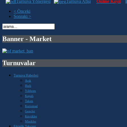
Turnuva Yönergesi
Turnuva Afişi
Online Kayıt
< Önceki
Sonraki >
Banner - Market
Turnuvalar
Turnuva Haberleri
Açık
Hızlı
Yıldırım
Kapalı
Takım
Kurumsal
Gençler
Küçükler
Minikler
Etkinlik Takvimi