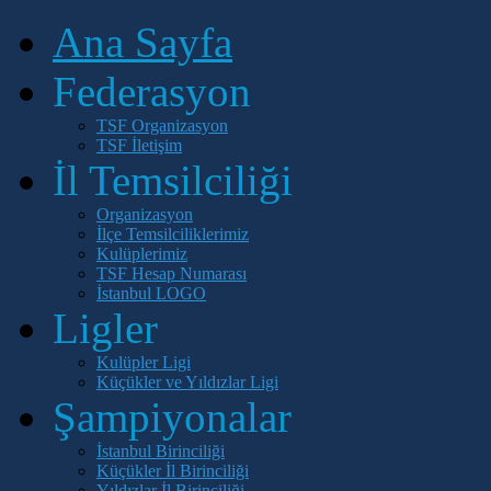
Ana Sayfa
Federasyon
TSF Organizasyon
TSF İletişim
İl Temsilciliği
Organizasyon
İlçe Temsilciliklerimiz
Kulüplerimiz
TSF Hesap Numarası
İstanbul LOGO
Ligler
Kulüpler Ligi
Küçükler ve Yıldızlar Ligi
Şampiyonalar
İstanbul Birinciliği
Küçükler İl Birinciliği
Yıldızlar İl Birinciliği