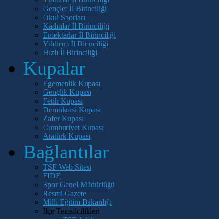
Gençler İl Birinciliği
Okul Sporları
Kadınlar İl Birinciliği
Emektarlar İl Birinciliği
Yıldırım İl Birinciliği
Hızlı İl Birinciliği
Kupalar
Egemenlik Kupası
Gençlik Kupası
Fetih Kupası
Demokrasi Kupası
Zafer Kupası
Cumhuriyet Kupası
Atatürk Kupası
Bağlantılar
TSF Web Sitesi
FIDE
Spor Genel Müdürlüğü
Resmi Gazete
Milli Eğitim Bakanlığı
İlçe Temsilcilikleri