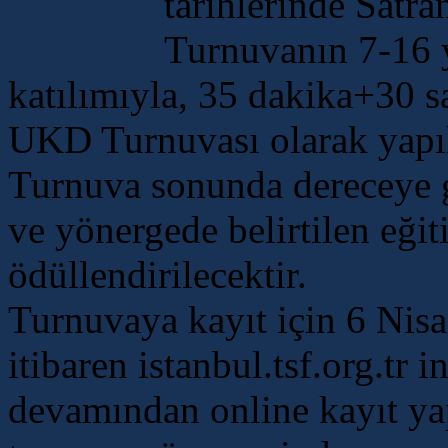
tarihlerinde Satr
Turnuvanın 7-16 y
katılımıyla, 35 dakika+30 s
UKD Turnuvası olarak yapıl
Turnuva sonunda dereceye 
ve yönergede belirtilen eğiti
ödüllendirilecektir.
Turnuvaya kayıt için 6 Nis
itibaren istanbul.tsf.org.tr 
devamından online kayıt yapt