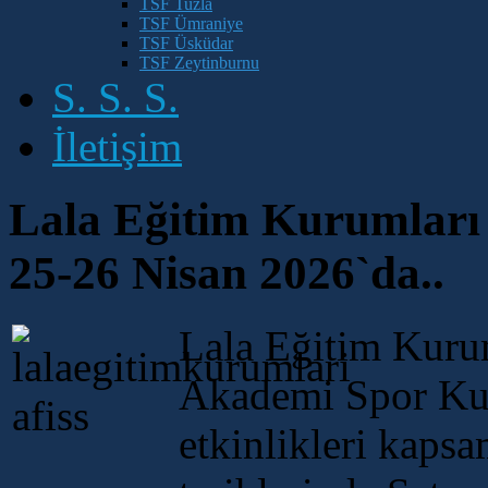
TSF Tuzla
TSF Ümraniye
TSF Üsküdar
TSF Zeytinburnu
S. S. S.
İletişim
Lala Eğitim Kurumları 
25-26 Nisan 2026`da..
Lala Eğitim Kuru
Akademi Spor Kul
etkinlikleri kaps