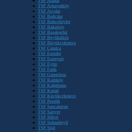
TSF Adalar
TSF Arnavutköy
TSF Avcılar
TSF Bağcılar
TSF Bahçelievler
TSF Bakırköy
TSF Başakşehir
TSF Beylikdüzü
TSF Büyükçekmece
TSF Çatalca
TSF Esenler
TSF Esenyurt
TSF Eyüp
TSF Fatih
TSF Güngören
TSF Kadıköy
TSF Kağıthane
TSF Kartal
TSF Küçükçekmece
TSF Pendik
TSF Sancaktepe
TSF Sarıyer
TSF Silivri
TSF Sultanbeyli
TSF Şişli