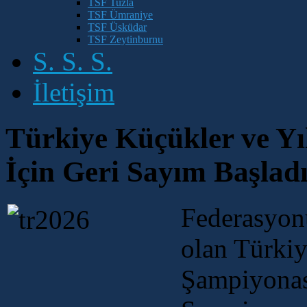
TSF Tuzla
TSF Ümraniye
TSF Üsküdar
TSF Zeytinburnu
S. S. S.
İletişim
Türkiye Küçükler ve Yı
İçin Geri Sayım Başladı
Federasyon
olan Türkiy
Şampiyonası