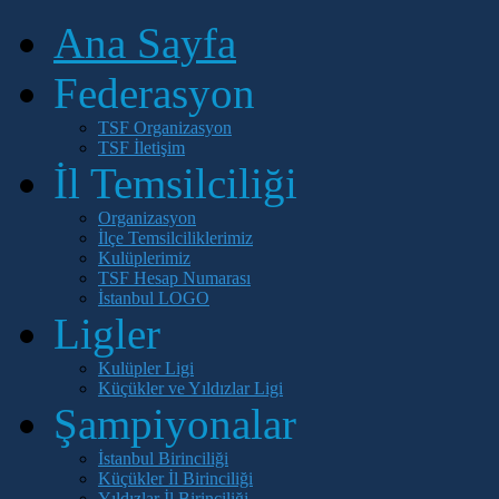
Ana Sayfa
Federasyon
TSF Organizasyon
TSF İletişim
İl Temsilciliği
Organizasyon
İlçe Temsilciliklerimiz
Kulüplerimiz
TSF Hesap Numarası
İstanbul LOGO
Ligler
Kulüpler Ligi
Küçükler ve Yıldızlar Ligi
Şampiyonalar
İstanbul Birinciliği
Küçükler İl Birinciliği
Yıldızlar İl Birinciliği