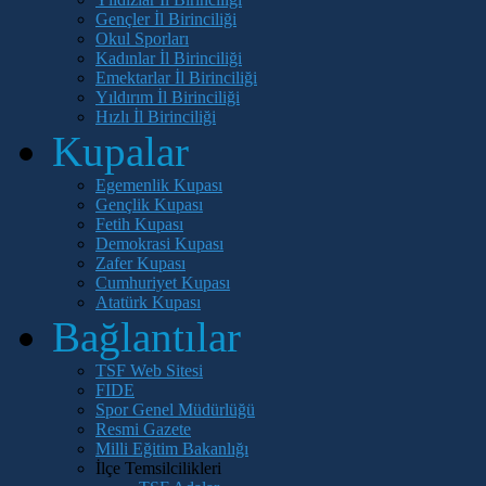
Gençler İl Birinciliği
Okul Sporları
Kadınlar İl Birinciliği
Emektarlar İl Birinciliği
Yıldırım İl Birinciliği
Hızlı İl Birinciliği
Kupalar
Egemenlik Kupası
Gençlik Kupası
Fetih Kupası
Demokrasi Kupası
Zafer Kupası
Cumhuriyet Kupası
Atatürk Kupası
Bağlantılar
TSF Web Sitesi
FIDE
Spor Genel Müdürlüğü
Resmi Gazete
Milli Eğitim Bakanlığı
İlçe Temsilcilikleri