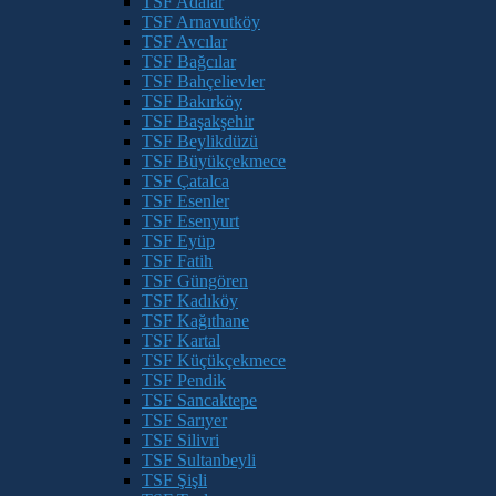
TSF Adalar
TSF Arnavutköy
TSF Avcılar
TSF Bağcılar
TSF Bahçelievler
TSF Bakırköy
TSF Başakşehir
TSF Beylikdüzü
TSF Büyükçekmece
TSF Çatalca
TSF Esenler
TSF Esenyurt
TSF Eyüp
TSF Fatih
TSF Güngören
TSF Kadıköy
TSF Kağıthane
TSF Kartal
TSF Küçükçekmece
TSF Pendik
TSF Sancaktepe
TSF Sarıyer
TSF Silivri
TSF Sultanbeyli
TSF Şişli