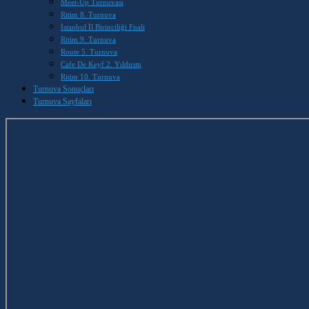
Meet-Up Turnuvası
Ritim 8. Turnuva
İstanbul İl Birinciliği Fnali
Ritim 9. Turnuva
Route 5. Turnuva
Cafe De Keyf 2. Yıldırım
Ritim 10. Turnuva
Turnuva Sonuçları
Turnuva Sayfaları