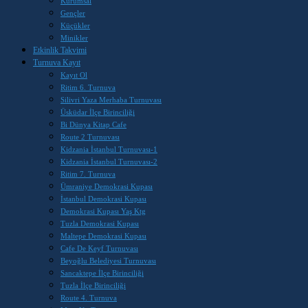
Kurumsal
Gençler
Küçükler
Minikler
Etkinlik Takvimi
Turnuva Kayıt
Kayıt Ol
Ritim 6. Turnuva
Silivri Yaza Merhaba Turnuvası
Üsküdar İlçe Birinciliği
Bi Dünya Kitap Cafe
Route 2 Turnuvası
Kidzania İstanbul Turnuvası-1
Kidzania İstanbul Turnuvası-2
Ritim 7. Turnuva
Ümraniye Demokrasi Kupası
İstanbul Demokrasi Kupası
Demokrasi Kupası Yaş Ktg
Tuzla Demokrasi Kupası
Maltepe Demokrasi Kupası
Cafe De Keyf Turnuvası
Beyoğlu Belediyesi Turnuvası
Sancaktepe İlçe Birinciliği
Tuzla İlçe Birinciliği
Route 4. Turnuva