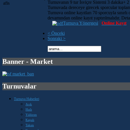
Turnuvanın 9 tur İsviçre Sistemi 3 dakika+ 2
Turnuvada dereceye girecek sporcular toplam
Turnuva online kayıtları 70 sporcuyla sınırlı o
devamından online kayıt yaptırılmalıdır. Det
Turnuva Yönergesi
Online Kayıt
< Önceki
Sonraki >
Banner - Market
Turnuvalar
Turnuva Haberleri
Açık
Hızlı
Yıldırım
Kapalı
Takım