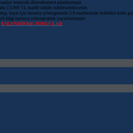
 saniye tempoda düzenlenmesi planlanmıştır.
da 13.000 TL maddi ödülle ödüllendirilecektir.
lup, kayıt için turnuva yönergesinde 2.8 maddesinde belirtilen katkı payı 
aylı bilgi turnuva yönergesinde yayımlanmıştır.
EŞLENDİRME-SONUÇLAR