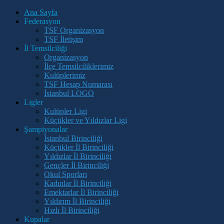
Ana Sayfa
Federasyon
TSF Organizasyon
TSF İletişim
İl Temsilciliği
Organizasyon
İlçe Temsilciliklerimiz
Kulüplerimiz
TSF Hesap Numarası
İstanbul LOGO
Ligler
Kulüpler Ligi
Küçükler ve Yıldızlar Ligi
Şampiyonalar
İstanbul Birinciliği
Küçükler İl Birinciliği
Yıldızlar İl Birinciliği
Gençler İl Birinciliği
Okul Sporları
Kadınlar İl Birinciliği
Emektarlar İl Birinciliği
Yıldırım İl Birinciliği
Hızlı İl Birinciliği
Kupalar