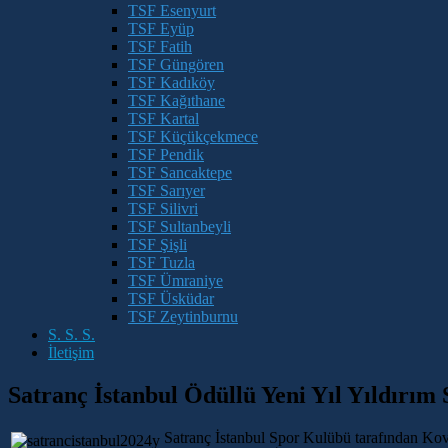
TSF Esenyurt
TSF Eyüp
TSF Fatih
TSF Güngören
TSF Kadıköy
TSF Kağıthane
TSF Kartal
TSF Küçükçekmece
TSF Pendik
TSF Sancaktepe
TSF Sarıyer
TSF Silivri
TSF Sultanbeyli
TSF Şişli
TSF Tuzla
TSF Ümraniye
TSF Üsküdar
TSF Zeytinburnu
S. S. S.
İletişim
Satranç İstanbul Ödüllü Yeni Yıl Yıldırım
Satranç İstanbul Spor Kulübü tarafından Kov