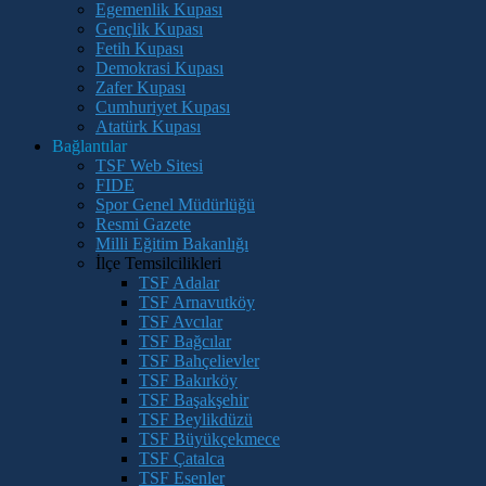
Egemenlik Kupası
Gençlik Kupası
Fetih Kupası
Demokrasi Kupası
Zafer Kupası
Cumhuriyet Kupası
Atatürk Kupası
Bağlantılar
TSF Web Sitesi
FIDE
Spor Genel Müdürlüğü
Resmi Gazete
Milli Eğitim Bakanlığı
İlçe Temsilcilikleri
TSF Adalar
TSF Arnavutköy
TSF Avcılar
TSF Bağcılar
TSF Bahçelievler
TSF Bakırköy
TSF Başakşehir
TSF Beylikdüzü
TSF Büyükçekmece
TSF Çatalca
TSF Esenler