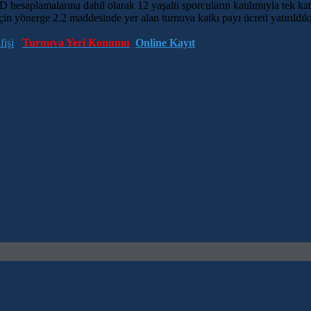
esaplamalarına dahil olarak 12 yaşaltı sporcuların katılımıyla tek kat
t için yönerge 2.2 maddesinde yer alan turnuva katkı payı ücreti yatırıld
işi
Turnuva Yeri Konumu
Online Kayıt