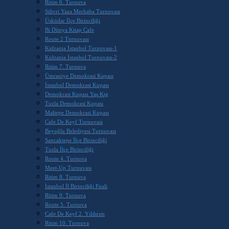
Ritim 6. Turnuva
Silivri Yaza Merhaba Turnuvası
Üsküdar İlçe Birinciliği
Bi Dünya Kitap Cafe
Route 2 Turnuvası
Kidzania İstanbul Turnuvası-1
Kidzania İstanbul Turnuvası-2
Ritim 7. Turnuva
Ümraniye Demokrasi Kupası
İstanbul Demokrasi Kupası
Demokrasi Kupası Yaş Ktg
Tuzla Demokrasi Kupası
Maltepe Demokrasi Kupası
Cafe De Keyf Turnuvası
Beyoğlu Belediyesi Turnuvası
Sancaktepe İlçe Birinciliği
Tuzla İlçe Birinciliği
Route 4. Turnuva
Meet-Up Turnuvası
Ritim 8. Turnuva
İstanbul İl Birinciliği Fnali
Ritim 9. Turnuva
Route 5. Turnuva
Cafe De Keyf 2. Yıldırım
Ritim 10. Turnuva