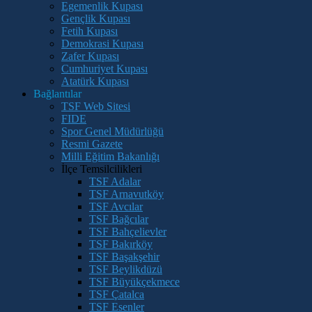
Egemenlik Kupası
Gençlik Kupası
Fetih Kupası
Demokrasi Kupası
Zafer Kupası
Cumhuriyet Kupası
Atatürk Kupası
Bağlantılar
TSF Web Sitesi
FIDE
Spor Genel Müdürlüğü
Resmi Gazete
Milli Eğitim Bakanlığı
İlçe Temsilcilikleri
TSF Adalar
TSF Arnavutköy
TSF Avcılar
TSF Bağcılar
TSF Bahçelievler
TSF Bakırköy
TSF Başakşehir
TSF Beylikdüzü
TSF Büyükçekmece
TSF Çatalca
TSF Esenler