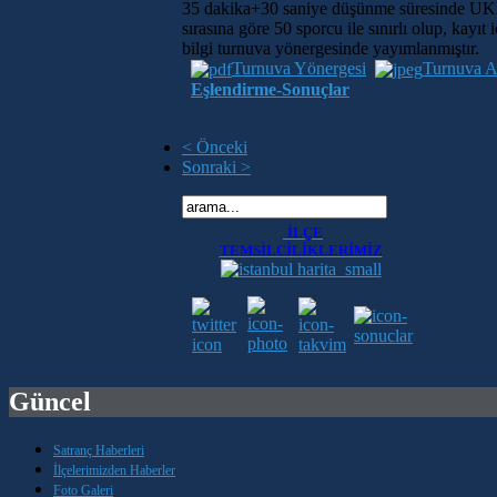
35 dakika+30 saniye düşünme süresinde UKD h
sırasına göre 50 sporcu ile sınırlı olup, kayı
bilgi turnuva yönergesinde yayımlanmıştır.
Turnuva Yönergesi
Turnuva Af
Eşlendirme-Sonuçlar
< Önceki
Sonraki >
İLÇE
TEMSİLCİLİKLERİMİZ
Güncel
Satranç Haberleri
İlçelerimizden Haberler
Foto Galeri