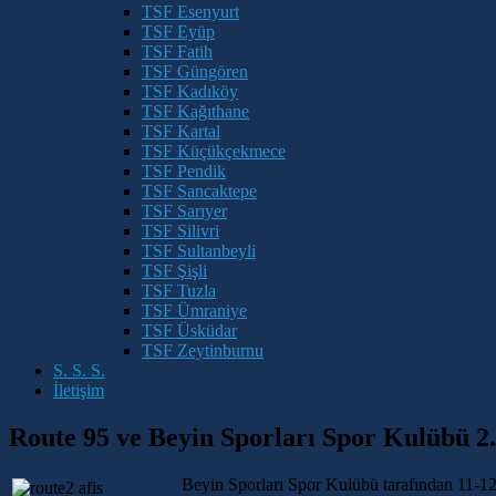
TSF Esenyurt
TSF Eyüp
TSF Fatih
TSF Güngören
TSF Kadıköy
TSF Kağıthane
TSF Kartal
TSF Küçükçekmece
TSF Pendik
TSF Sancaktepe
TSF Sarıyer
TSF Silivri
TSF Sultanbeyli
TSF Şişli
TSF Tuzla
TSF Ümraniye
TSF Üsküdar
TSF Zeytinburnu
S. S. S.
İletişim
Route 95 ve Beyin Sporları Spor Kulübü 2.
Beyin Sporları Spor Kulübü tarafından 11-12