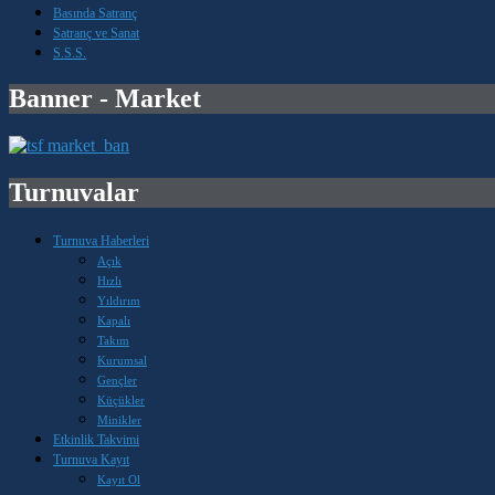
Basında Satranç
Satranç ve Sanat
S.S.S.
Banner - Market
Turnuvalar
Turnuva Haberleri
Açık
Hızlı
Yıldırım
Kapalı
Takım
Kurumsal
Gençler
Küçükler
Minikler
Etkinlik Takvimi
Turnuva Kayıt
Kayıt Ol