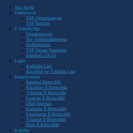
Ana Sayfa
Federasyon
TSF Organizasyon
TSF İletişim
İl Temsilciliği
Organizasyon
İlçe Temsilciliklerimiz
Kulüplerimiz
TSF Hesap Numarası
İstanbul LOGO
Ligler
Kulüpler Ligi
Küçükler ve Yıldızlar Ligi
Şampiyonalar
İstanbul Birinciliği
Küçükler İl Birinciliği
Yıldızlar İl Birinciliği
Gençler İl Birinciliği
Okul Sporları
Kadınlar İl Birinciliği
Emektarlar İl Birinciliği
Yıldırım İl Birinciliği
Hızlı İl Birinciliği
Kupalar