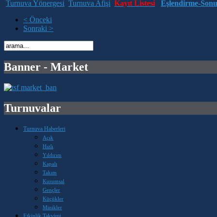
Turnuva Yönergesi
Turnuva Afişi
Kayıt Listesi
Eşlendirme-Sonu
< Önceki
Sonraki >
Banner - Market
Turnuvalar
Turnuva Haberleri
Açık
Hızlı
Yıldırım
Kapalı
Takım
Kurumsal
Gençler
Küçükler
Minikler
Etkinlik Takvimi