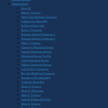
Turnuva Kayıt
Kayıt Ol
Ritim 6. Turnuva
Silivri Yaza Merhaba Turnuvası
Üsküdar İlçe Birinciliği
Bi Dünya Kitap Cafe
Route 2 Turnuvası
Kidzania İstanbul Turnuvası-1
Kidzania İstanbul Turnuvası-2
Ritim 7. Turnuva
Ümraniye Demokrasi Kupası
İstanbul Demokrasi Kupası
Demokrasi Kupası Yaş Ktg
Tuzla Demokrasi Kupası
Maltepe Demokrasi Kupası
Cafe De Keyf Turnuvası
Beyoğlu Belediyesi Turnuvası
Sancaktepe İlçe Birinciliği
Tuzla İlçe Birinciliği
Route 4. Turnuva
Meet-Up Turnuvası
Ritim 8. Turnuva
İstanbul İl Birinciliği Fnali
Ritim 9. Turnuva