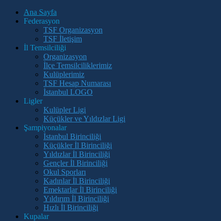
Ana Sayfa
Federasyon
TSF Organizasyon
TSF İletişim
İl Temsilciliği
Organizasyon
İlçe Temsilciliklerimiz
Kulüplerimiz
TSF Hesap Numarası
İstanbul LOGO
Ligler
Kulüpler Ligi
Küçükler ve Yıldızlar Ligi
Şampiyonalar
İstanbul Birinciliği
Küçükler İl Birinciliği
Yıldızlar İl Birinciliği
Gençler İl Birinciliği
Okul Sporları
Kadınlar İl Birinciliği
Emektarlar İl Birinciliği
Yıldırım İl Birinciliği
Hızlı İl Birinciliği
Kupalar