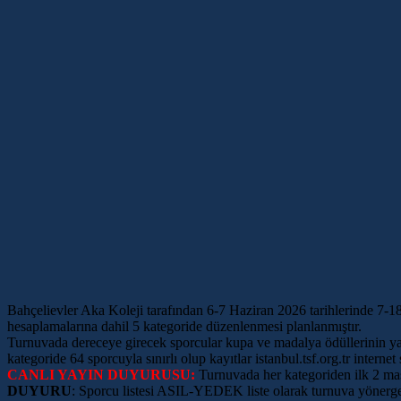
Bahçelievler Aka Koleji tarafından 6-7 Haziran 2026 tarihlerinde 7-
hesaplamalarına dahil 5 kategoride düzenlenmesi planlanmıştır.
Turnuvada dereceye girecek sporcular kupa ve madalya ödüllerinin ya
kategoride 64 sporcuyla sınırlı olup kayıtlar istanbul.tsf.org.tr inte
CANLI YAYIN DUYURUSU:
Turnuvada her kategoriden ilk 2 mas
DUYURU
: Sporcu listesi ASIL-YEDEK liste olarak turnuva yönerge