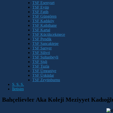
TSF Esenyurt
TSF Eyüp
TSF Fatih
TSF Güngören
TSF Kadıköy
TSF Kağıthane
TSF Kartal
TSF Küçükçekmece
TSF Pendik
TSF Sancaktepe
TSF Sarıyer
TSF Silivri
TSF Sultanbeyli
TSF Şişli
TSF Tuzla
TSF Ümraniye
TSF Üsküdar
TSF Zeytinburnu
S. S. S.
İletişim
Bahçelievler Aka Koleji Meziyyet Kadıoğl