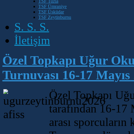
TSF Tuzla
TSF Ümraniye
TSF Üsküdar
TSF Zeytinburnu
S. S. S.
İletişim
Özel Topkapı Uğur Okul
Turnuvası 16-17 Mayıs 
Özel Topkapı Uğu
tarafından 16-17 
arası sporcuların 