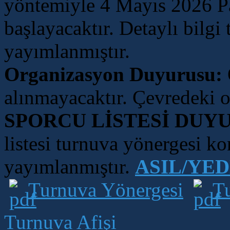
yöntemiyle 4 Mayıs 2026 Pa
başlayacaktır. Detaylı bilgi
yayımlanmıştır.
Organizasyon Duyurusu:
alınmayacaktır. Çevredeki ot
SPORCU LİSTESİ DUY
listesi turnuva yönergesi k
yayımlanmıştır.
ASIL/YED
Turnuva Yönergesi
T
Turnuva Afişi