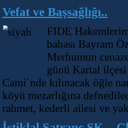
Vefat ve Başsağlığı..
FIDE Hakemlerimi
babası Bayram Özv
Merhumun cenaze
günü Kartal ilçe
Cami`nde kılınacak öğle na
köyü mezarlığına defnedile
rahmet, kederli ailesi ve yak
İstiklal Satranç SK. -