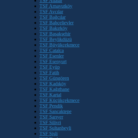
TSF Adalar
TSF Arnavutköy
TSF Avcılar
TSF Bağcılar
TSF Bahçelievler
TSF Bakırköy
TSF Başakşehir
TSF Beylikdüzü
TSF Büyükçekmece
TSF Çatalca
TSF Esenler
TSF Esenyurt
TSF Eyüp
TSF Fatih
TSF Güngören
TSF Kadıköy
TSF Kağıthane
TSF Kartal
TSF Küçükçekmece
TSF Pendik
TSF Sancaktepe
TSF Sarıyer
TSF Silivri
TSF Sultanbeyli
TSF Şişli