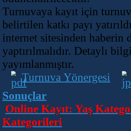
Turnuvaya kayıt için turnu
belirtilen katkı payı yatırıld
internet sitesinden haberin
yaptırılmalıdır. Detaylı bil
yayımlanmıştır.
Turnuva Yönergesi
Sonuçlar
Online Kayıt: Yaş Kategor
Kategorileri