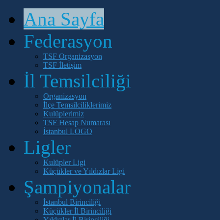
Ana Sayfa
Federasyon
TSF Organizasyon
TSF İletişim
İl Temsilciliği
Organizasyon
İlçe Temsilciliklerimiz
Kulüplerimiz
TSF Hesap Numarası
İstanbul LOGO
Ligler
Kulüpler Ligi
Küçükler ve Yıldızlar Ligi
Şampiyonalar
İstanbul Birinciliği
Küçükler İl Birinciliği
Yıldızlar İl Birinciliği