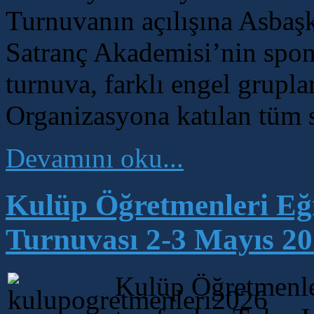
Turnuvanın açılışına Asbaşk
Satranç Akademisi’nin spon
turnuva, farklı engel gruplar
Organizasyona katılan tüm sp
Devamını oku...
Kulüp Öğretmenleri Eğ
Turnuvası 2-3 Mayıs 20
Kulüp Öğretmenle