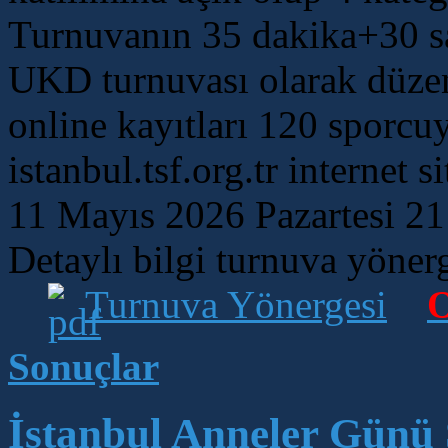
Turnuvanın 35 dakika+30 s
UKD turnuvası olarak düzen
online kayıtları 120 sporcuyl
istanbul.tsf.org.tr internet 
11 Mayıs 2026 Pazartesi 21:
Detaylı bilgi turnuva yöner
Turnuva Yönergesi
O
Sonuçlar
İstanbul Anneler Günü 