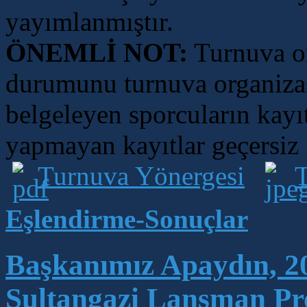
yayımlanmıştır.
ÖNEMLİ NOT:
Turnuva on
durumunu turnuva organizas
belgeleyen sporcuların kayıt
yapmayan kayıtlar geçersiz k
Turnuva Yönergesi
T
Eşlendirme-Sonuçlar
Başkanımız Apaydın, 2
Sultangazi Lansman Pro