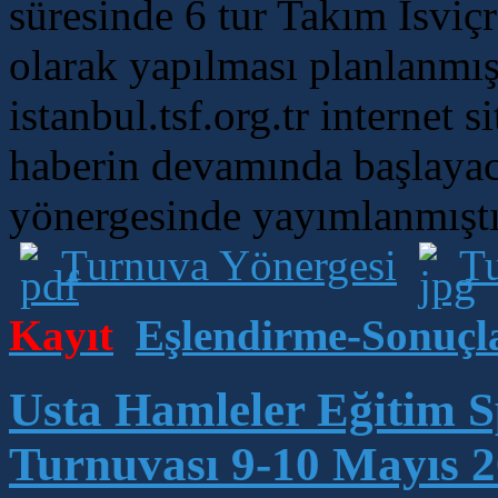
süresinde 6 tur Takım İsviç
olarak yapılması planlanmış
istanbul.tsf.org.tr internet 
haberin devamında başlayaca
yönergesinde yayımlanmıştı
Turnuva Yönergesi
Tu
Kayıt
Eşlendirme-Sonuçl
Usta Hamleler Eğitim S
Turnuvası 9-10 Mayıs 2