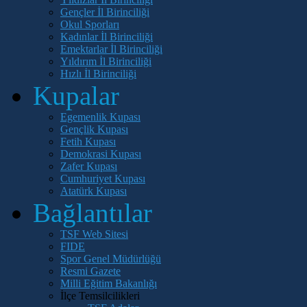
Gençler İl Birinciliği
Okul Sporları
Kadınlar İl Birinciliği
Emektarlar İl Birinciliği
Yıldırım İl Birinciliği
Hızlı İl Birinciliği
Kupalar
Egemenlik Kupası
Gençlik Kupası
Fetih Kupası
Demokrasi Kupası
Zafer Kupası
Cumhuriyet Kupası
Atatürk Kupası
Bağlantılar
TSF Web Sitesi
FIDE
Spor Genel Müdürlüğü
Resmi Gazete
Milli Eğitim Bakanlığı
İlçe Temsilcilikleri