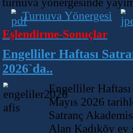
turnuva yönergesinde yayım
Turnuva Yönergesi
Eşlendirme-Sonuçlar
Engelliler Haftası Satr
2026`da..
Engelliler Haftası
Mayıs 2026 tarihl
Satranç Akademisi
Alan Kadıköy ev s