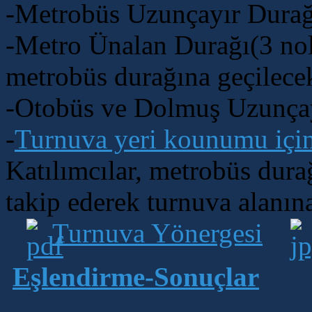
-Metrobüs Uzunçayır Durağ
-Metro Ünalan Durağı(3 nolu
metrobüs durağına geçilecek
-Otobüs ve Dolmuş Uzunça
-
Turnuva yeri kounumu için 
Katılımcılar, metrobüs durağ
takip ederek turnuva alanına 
Turnuva Yönergesi
Eşlendirme-Sonuçlar