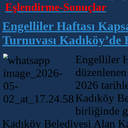
Eşlendirme-Sonuçlar
Engelliler Haftası Kap
Turnuvası Kadıköy’de B
Engelliler 
düzenlenen
2026 tarihl
Kadıköy Bel
birliğinde 
Kadıköy Belediyesi Alan Ka