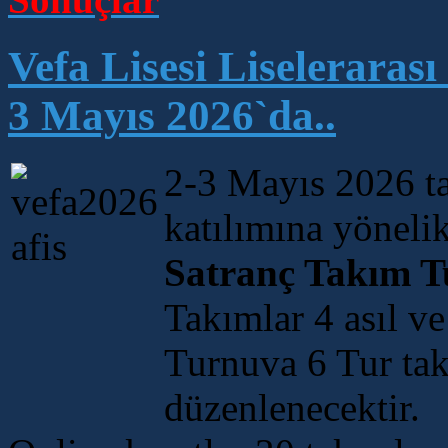
Vefa Lisesi Liseleraras
3 Mayıs 2026`da..
2-3 Mayıs 2026 tar
katılımına yöneli
Satranç Takım T
Takımlar 4 asıl v
Turnuva 6 Tur tak
düzenlenecektir.