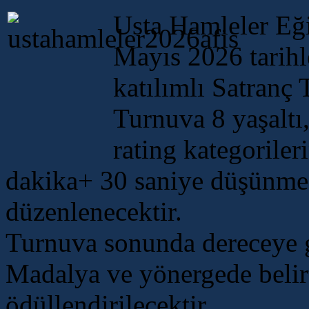
Usta Hamleler Eğ
Mayıs 2026 tarihl
katılımlı Satranç 
Turnuva 8 yaşaltı,
rating kategorile
dakika+ 30 saniye düşünme
düzenlenecektir.
Turnuva sonunda dereceye g
Madalya ve yönergede belir
ödüllendirilecektir.