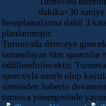
Turnuvası düzenle
dakika+30 saniy
hesaplamalarına dahil 3 ka
planlanmıştır.
Turnuvada dereceye girecek
tamamlayan tüm sporcular m
ödüllendirilecektir. Turnuv
sporcuyla sınırlı olup kayıtla
sitesinden haberin devamınd
turnuva yönergesinde yayım