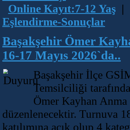
Online Kayıt:7-12 Yaş
|
Eşlendirme-Sonuçlar
Başakşehir Ömer Kayh
16-17 Mayıs 2026`da..
Başakşehir İlçe GSİ
Temsilciliği tarafın
Ömer Kayhan Anma 5
düzenlenecektir. Turnuva 18
katılımına açık olup 4 kate