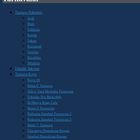
Turnuva Haberleri
Açık
Hızlı
Yıldırım
Kapalı
Takım
Kurumsal
Gençler
Küçükler
Minikler
Etkinlik Takvimi
Turnuva Kayıt
Kayıt Ol
Ritim 6. Turnuva
Silivri Yaza Merhaba Turnuvası
Üsküdar İlçe Birinciliği
Bi Dünya Kitap Cafe
Route 2 Turnuvası
Kidzania İstanbul Turnuvası-1
Kidzania İstanbul Turnuvası-2
Ritim 7. Turnuva
Ümraniye Demokrasi Kupası
İstanbul Demokrasi Kupası