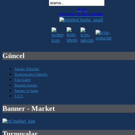
İLÇE
TEMSİLCİLİKLERİMİZ
Güncel
Satranç Haberleri
İlçelerimizden Haberler
Foto Galeri
Basında Satranç
Satranç ve Sanat
S.S.S.
Banner - Market
Turnuvalar