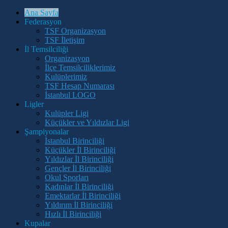
Ana Sayfa
Federasyon
TSF Organizasyon
TSF İletişim
İl Temsilciliği
Organizasyon
İlçe Temsilciliklerimiz
Kulüplerimiz
TSF Hesap Numarası
İstanbul LOGO
Ligler
Kulüpler Ligi
Küçükler ve Yıldızlar Ligi
Şampiyonalar
İstanbul Birinciliği
Küçükler İl Birinciliği
Yıldızlar İl Birinciliği
Gençler İl Birinciliği
Okul Sporları
Kadınlar İl Birinciliği
Emektarlar İl Birinciliği
Yıldırım İl Birinciliği
Hızlı İl Birinciliği
Kupalar