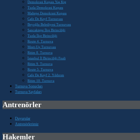
Demokrasi Kupası Yaş Ktg
Tuzla Demokrasi Kupası
Maltepe Demokrasi Kupası
Cafe De Keyf Turnuvası
Beyoğlu Belediyesi Turnuvası
Sancaktepe İlçe Birinciliği
Tuzla İlçe Birinciliği
Route 4. Turnuva
Meet-Up Turnuvası
Ritim 8. Turnuva
İstanbul İl Birinciliği Fnali
Ritim 9. Turnuva
Route 5. Turnuva
Cafe De Keyf 2. Yıldırım
Ritim 10. Turnuva
Turnuva Sonuçları
Turnuva Sayfaları
Antrenörler
Duyurular
Antrenörlerimiz
Hakemler