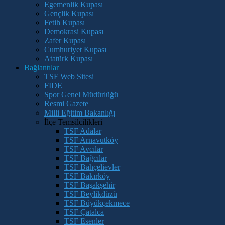
Egemenlik Kupası
Gençlik Kupası
Fetih Kupası
Demokrasi Kupası
Zafer Kupası
Cumhuriyet Kupası
Atatürk Kupası
Bağlantılar
TSF Web Sitesi
FIDE
Spor Genel Müdürlüğü
Resmi Gazete
Milli Eğitim Bakanlığı
İlçe Temsilcilikleri
TSF Adalar
TSF Arnavutköy
TSF Avcılar
TSF Bağcılar
TSF Bahçelievler
TSF Bakırköy
TSF Başakşehir
TSF Beylikdüzü
TSF Büyükçekmece
TSF Çatalca
TSF Esenler