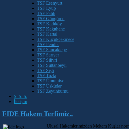
TSF Esenyurt
TSF Eyüp
TSF Fatih
TSF Güngören
TSF Kadıköy
TSF Kağıthane
TSF Kartal
TSF Küçükçekmece
TSF Pendik
TSF Sancaktepe
TSF Sarıyer
TSF Silivri
TSF Sultanbeyli
TSF Şişli
TSF Tuzla
TSF Ümraniye
TSF Üsküdar
TSF Zeytinburnu
S. S. S.
İletişim
FIDE Hakem Terfimiz..
Ulusal Hakemlerimizden Meltem Kuşlar normlar