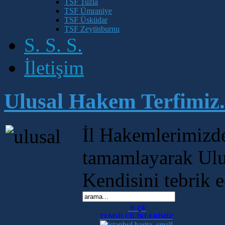
TSF Tuzla
TSF Ümraniye
TSF Üsküdar
TSF Zeytinburnu
S. S. S.
İletişim
Ulusal Hakem Terfimiz.
İl Hakemlerimizd
tamamlayarak Ulus
Kendisini tebrik 
İLÇE
TEMSİLCİLİKLERİMİZ