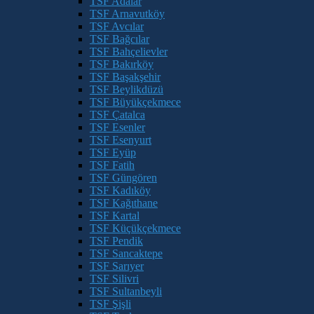
TSF Adalar
TSF Arnavutköy
TSF Avcılar
TSF Bağcılar
TSF Bahçelievler
TSF Bakırköy
TSF Başakşehir
TSF Beylikdüzü
TSF Büyükçekmece
TSF Çatalca
TSF Esenler
TSF Esenyurt
TSF Eyüp
TSF Fatih
TSF Güngören
TSF Kadıköy
TSF Kağıthane
TSF Kartal
TSF Küçükçekmece
TSF Pendik
TSF Sancaktepe
TSF Sarıyer
TSF Silivri
TSF Sultanbeyli
TSF Şişli