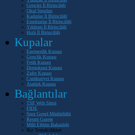
Gençler İl Birinciliği
Okul Sporları
Kadınlar İl Birinciliği
Emektarlar İl Birinciliği
Yıldırım İl Birinciliği
Hızlı İl Birinciliği
Kupalar
Egemenlik Kupası
Gençlik Kupası
Fetih Kupası
Demokrasi Kupası
Zafer Kupası
Cumhuriyet Kupası
Atatürk Kupası
Bağlantılar
TSF Web Sitesi
FIDE
Spor Genel Müdürlüğü
Resmi Gazete
Milli Eğitim Bakanlığı
İlçe Temsilcilikleri