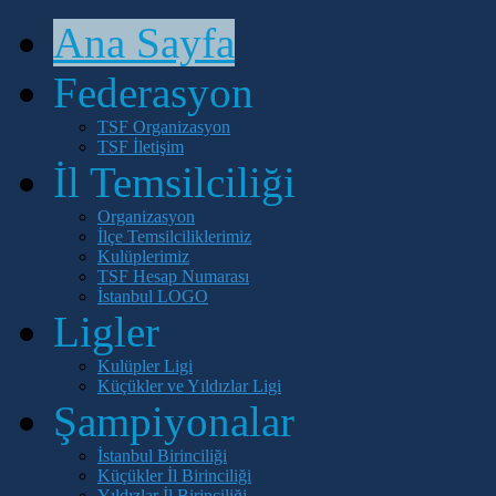
Ana Sayfa
Federasyon
TSF Organizasyon
TSF İletişim
İl Temsilciliği
Organizasyon
İlçe Temsilciliklerimiz
Kulüplerimiz
TSF Hesap Numarası
İstanbul LOGO
Ligler
Kulüpler Ligi
Küçükler ve Yıldızlar Ligi
Şampiyonalar
İstanbul Birinciliği
Küçükler İl Birinciliği
Yıldızlar İl Birinciliği